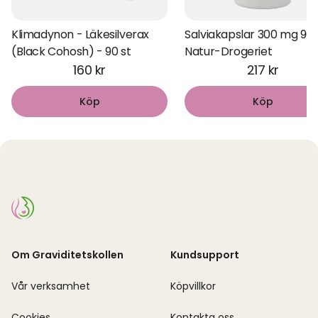
Klimadynon - Läkesilverax
Salviakapslar 300 mg 90 s
(Black Cohosh) - 90 st
Natur-Drogeriet
160 kr
217 kr
Köp
Köp
Om Graviditetskollen
Kundsupport
Vår verksamhet
Köpvillkor
Cookies
Kontakta oss