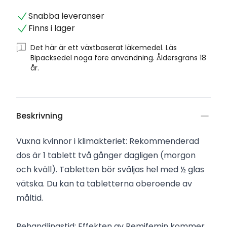
Snabba leveranser
Finns i lager
Det här är ett växtbaserat läkemedel. Läs
Bipacksedel noga före användning. Åldersgräns 18
år.
Beskrivning
Vuxna kvinnor i klimakteriet: Rekommenderad
dos är 1 tablett två gånger dagligen (morgon
och kväll). Tabletten bör sväljas hel med ½ glas
vätska. Du kan ta tabletterna oberoende av
måltid.
Behandlingstid: Effekten av Remifemin kommer