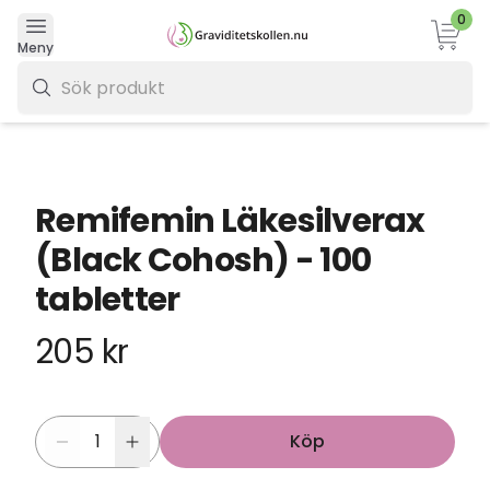
0
Varukor
Meny
0 kr
Remifemin Läkesilverax
(Black Cohosh) - 100
tabletter
205 kr
Köp