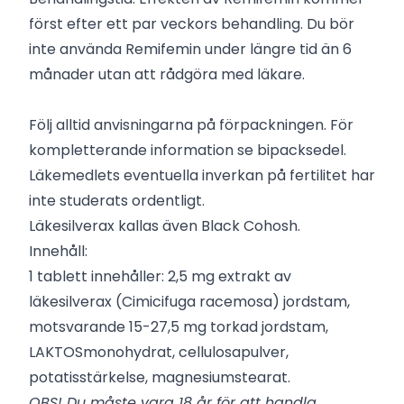
först efter ett par veckors behandling. Du bör
inte använda Remifemin under längre tid än 6
månader utan att rådgöra med läkare.
Följ alltid anvisningarna på förpackningen. För
kompletterande information se bipacksedel.
Läkemedlets eventuella inverkan på fertilitet har
inte studerats ordentligt.
Läkesilverax kallas även Black Cohosh.
Innehåll:
1 tablett innehåller: 2,5 mg extrakt av
läkesilverax (Cimicifuga racemosa) jordstam,
motsvarande 15-27,5 mg torkad jordstam,
LAKTOSmonohydrat, cellulosapulver,
potatisstärkelse, magnesiumstearat.
OBS! Du måste vara 18 år för att handla