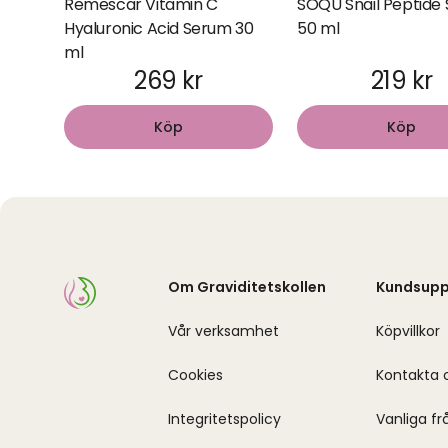
Remescar Vitamin C
SOQU Snail Peptide
Hyaluronic Acid Serum 30
50 ml
ml
269 kr
219 kr
Köp
Köp
Om Graviditetskollen
Kundsupp
Vår verksamhet
Köpvillkor
Cookies
Kontakta 
Integritetspolicy
Vanliga fr