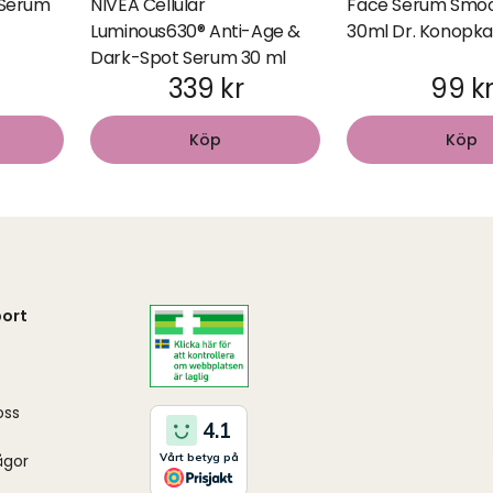
 Serum
NIVEA Cellular
Face Serum Smoo
Luminous630® Anti-Age &
30ml Dr. Konopka
Dark-Spot Serum 30 ml
339 kr
99 k
Köp
Köp
ort
oss
ågor