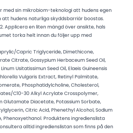
ör med sin mikrobiom-teknologi att hudens egen
att hudens naturliga skyddsbarriär boostas.
 2. Applicera en liten mängd över ansikte, hals
rumet torka helt innan du följer upp med
Caprylic/Capric Triglyceride, Dimethicone,
arate Citrate, Gossypium Herbaceum Seed Oil,
 Linum Usitatissimun Seed Oil, Elaeis Guineensis
Chlorella Vulgaris Extract, Retinyl Palmitate,
omerate, Phosphatidylcholine, Cholesterol,
ylates/C10-30 Alkyl Acrylate Crosspolymer,
 Glutamate Diacetate, Potassium Sorbate,
lglycerin, Citric Acid, Phenethyl Alcohol, Sodium
e, Phenoxyethanol. Produktens ingredienslista
onsultera alltid ingredienslistan som finns på den