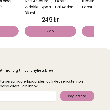
thing
NIVEA Serum Q10 Anti-
Lumene Nordic
's
Wrinkle Expert Dual Action
Boost Essence 
30 ml
r
249 kr
295
Köp
Kö
Anmäl dig till vårt nyhetsbrev
Få personliga erbjudanden och det senaste inom
hälsa direkt i din inbox.
Mejladress
Registrera