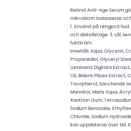
Retinol Anti-Age Serum g
mikrobiom balanseras och 
1. Använd på rengjord hud.
och dekolletage. 3. Låt se
fuktkräm.
Innehåll: Aqua, Glycerin, 
Propanediol, Glyceryl Ste
Laminaria Digitata Extract,
Oil, Bidens Pilosa Extract, 
Tocopherol, Saccharide Is
Mannitol, Maris Aqua, Acr
Xanthan Gum, Tetrasodium
Sodium Benzoate, Ethylhexy
Chloride, Sodium Hydroxid
kan uppdateras över tid. K