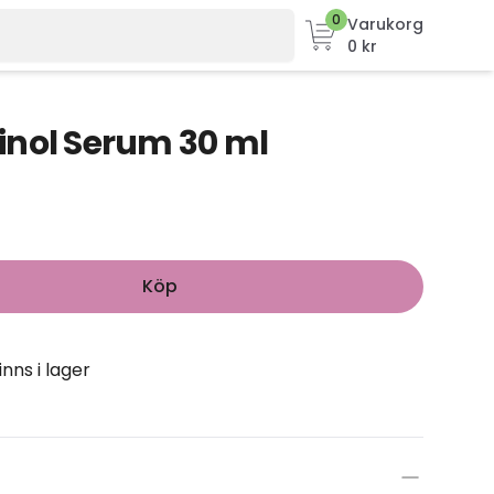
0
Varukorg
0 kr
inol Serum 30 ml
Köp
inns i lager