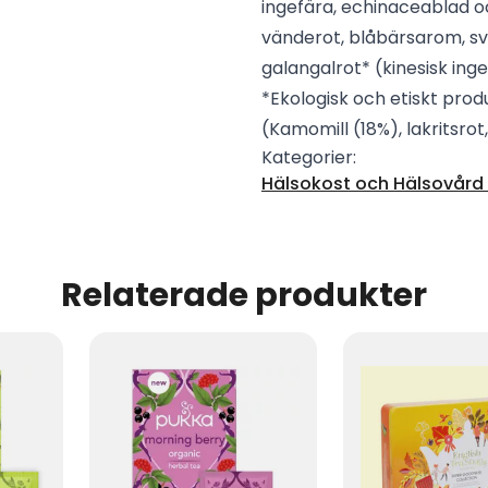
ingefära, echinaceablad oc
vänderot, blåbärsarom, sv
galangalrot* (kinesisk inge
*Ekologisk och etiskt produ
(Kamomill (18%), lakritsrot
Kategorier:
Hälsokost och Hälsovård -
Relaterade produkter