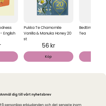
odness
Pukka Te Chamomile
Bedtime 17 tep
 - English
Vanilla & Manuka Honey 20
Tea
st
r
56 kr
52 
Köp
Kö
Anmäl dig till vårt nyhetsbrev
Få personliga erbjudanden och det senaste inom