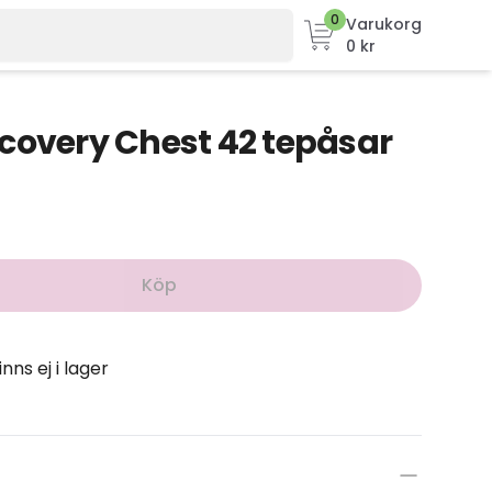
0
Varukorg
0 kr
covery Chest 42 tepåsar
Köp
inns ej i lager