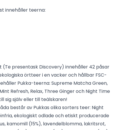
t innehåller teerna:
 (Te presentask Discovery) innehåller 42 påsar
kologiska örtteer i en vacker och hållbar FSC-
nnehåller Pukka-teerna: Supreme Matcha Green,
 Mint Refresh, Relax, Three Ginger och Night Time
l sig själv eller till teälskaren!
åda består av Pukkas olika sorters teer: Night
einfria, ekologiskt odlade och etiskt producerade
kus, kamomill (15%), lavendelblomma, lakritsrot,