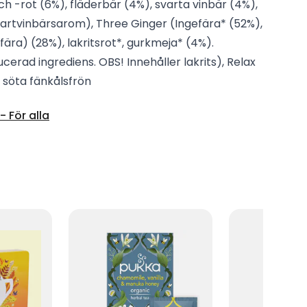
h -rot (6%), fläderbär (4%), svarta vinbär (4%),
artvinbärsarom), Three Ginger (Ingefära* (52%),
fära) (28%), lakritsrot*, gurkmeja* (4%).
cerad ingrediens. OBS! Innehåller lakrits), Relax
, söta fänkålsfrön
 För alla