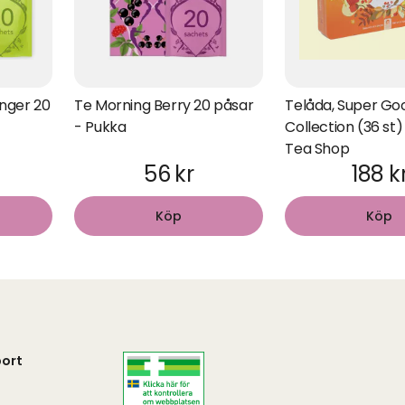
nger 20
Te Morning Berry 20 påsar
Telåda, Super Go
- Pukka
Collection (36 st)
Tea Shop
56 kr
188 k
Köp
Köp
ort