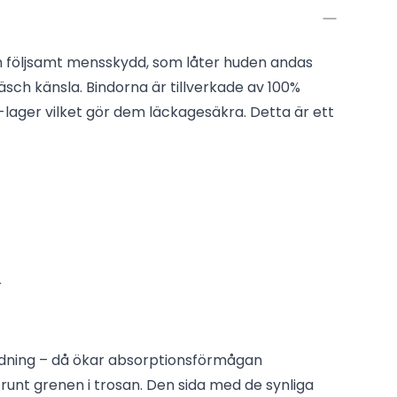
h följsamt mensskydd, som låter huden andas
sch känsla. Bindorna är tillverkade av 100%
-lager vilket gör dem läckagesäkra. Detta är ett
r
ndning – då ökar absorptionsförmågan
runt grenen i trosan. Den sida med de synliga