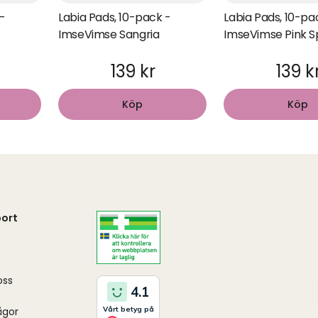
 -
Labia Pads, 10-pack -
Labia Pads, 10-pa
ImseVimse Sangria
ImseVimse Pink S
139 kr
139 k
Köp
Köp
ort
oss
ågor