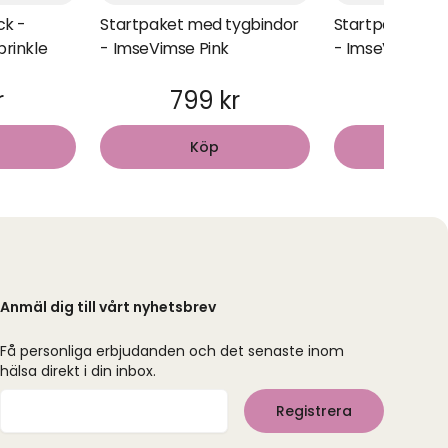
ck -
Startpaket med tygbindor
Startpaket me
prinkle
- ImseVimse Pink
- ImseVimse Sv
r
799 kr
799
Köp
Kö
Anmäl dig till vårt nyhetsbrev
Få personliga erbjudanden och det senaste inom
hälsa direkt i din inbox.
Mejladress
Registrera