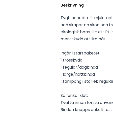
Beskrivning
Tygbindor är ett mjukt oc
och skapar en skön och frä
ekologisk bomull + ett PUL
mensskydd att lita på!
Ingår i startpaketet:
1 trosskydd
1 regular/dagbinda
1 large/nattbinda
1 tampong i storlek regula
Så funkar det:
Tvätta innan första anvä
Bindan knäpps enkelt fast 