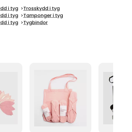
dd i tyg
Trosskydd i tyg
dd i tyg
Tamponger i tyg
dd i tyg
Tygbindor