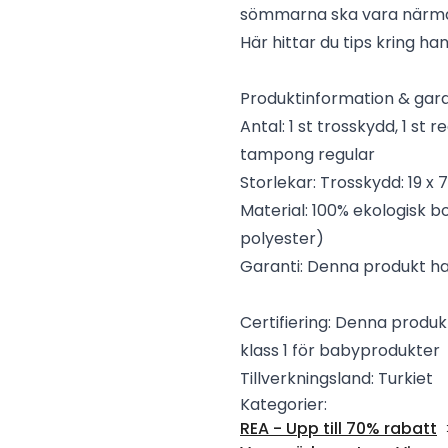
sömmarna ska vara närma
Här hittar du tips kring ha
Produktinformation & gara
Antal: 1 st trosskydd, 1 st 
tampong regular
Storlekar: Trosskydd: 19 x 
Material: 100% ekologisk b
polyester)
Garanti: Denna produkt har
Certifiering: Denna produk
klass 1 för babyprodukter
Tillverkningsland: Turkiet
Kategorier:
REA - Upp till 70% rabatt