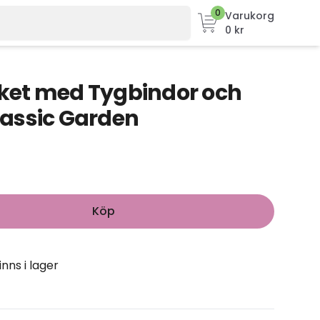
0
Varukorg
0 kr
et med Tygbindor och
assic Garden
Köp
inns i lager