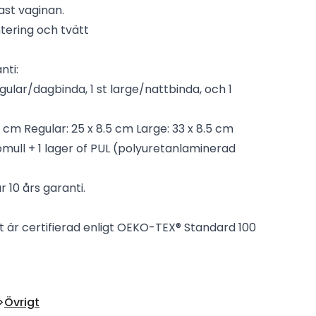
st vaginan.
ntering och tvätt
nti:
regular/dagbinda, 1 st large/nattbinda, och 1
7 cm Regular: 25 x 8.5 cm Large: 33 x 8.5 cm
omull + 1 lager of PUL (polyuretanlaminerad
 10 års garanti.
t är certifierad enligt OEKO-TEX® Standard 100
Övrigt