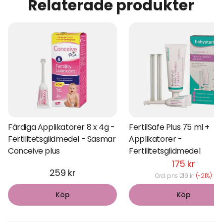
Relaterade produkter
Färdiga Applikatorer 8 x 4g -
FertilSafe Plus 75 ml +
Fertilitetsglidmedel - Sasmar
Applikatorer -
Conceive plus
Fertilitetsglidmedel
175 kr
259 kr
Ord. pris 219 kr
(-21%)
Köp
Köp