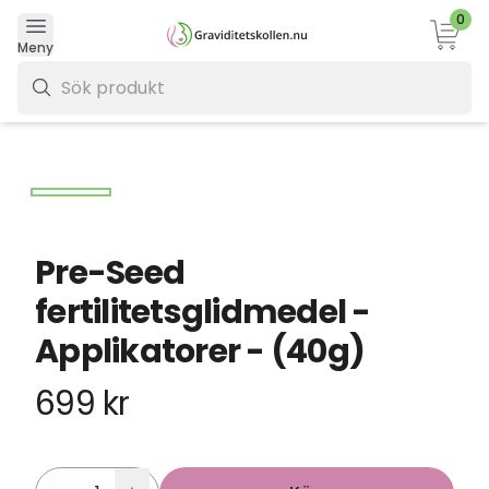
0
Varukor
Meny
0 kr
Pre-Seed
fertilitetsglidmedel -
Applikatorer - (40g)
699 kr