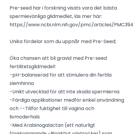
Pre-seed har i forskning visats vara det bästa
spermievänliga glidmedlet, läs mer här:
https://www.ncbi.nlm.nih.gov/pmc/articles/PMC39
Unika fördelar som du uppnår med Pre-Seed;
Öka chansen att bli gravid med Pre-seed
fertilitetsglidmedel!
-pH-balanserad för att stimulera din fertila
slemhinna
-Unikt utvecklad för att inte skada spermierna
-Färdiga applikationer medför enkel användning
och --Tillför fuktighet till vagina och
livmoderhals
-Med Arabinogalactan (ett naturligt
förekommande -Bioaktivt växtsocker) som