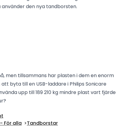
u använder den nya tandborsten.
å, men tillsammans har plasten i dem en enorm
tt byta till en USB-laddare i Philips Sonicare
vända upp till 189 210 kg mindre plast vart fjärde
ur?
nt
 För alla
Tandborstar