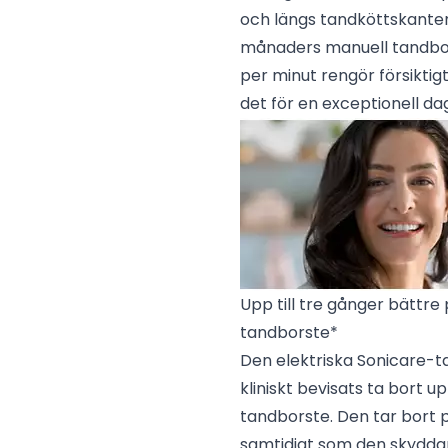
och längs tandköttskanten
månaders manuell tandbors
per minut rengör försiktig
det för en exceptionell dag
Upp till tre gånger bättr
tandborste*
Den elektriska Sonicare-
kliniskt bevisats ta bort u
tandborste. Den tar bort 
samtidigt som den skyddar