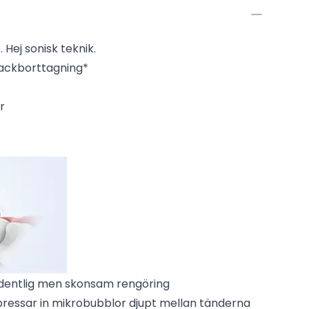
 Hej sonisk teknik.
lackborttagning*
r
ordentlig men skonsam rengöring
 pressar in mikrobubblor djupt mellan tänderna