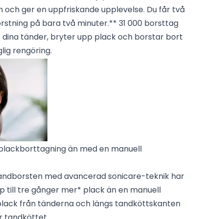
 och ger en uppfriskande upplevelse. Du får två
tning på bara två minuter.** 31 000 borsttag
t dina tänder, bryter upp plack och borstar bort
lig rengöring.
e plackborttagning än med en manuell
tandborsten med avancerad sonicare-teknik har
pp till tre gånger mer* plack än en manuell
plack från tänderna och längs tandköttskanten
 tandköttet.