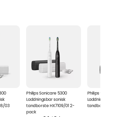
5300
Philips Sonicare 5300
Philips Sonicar
isk
Laddningsbar sonisk
Laddningsbar s
08/03
tandborste HX7109/01 2-
tandborste HX
pack