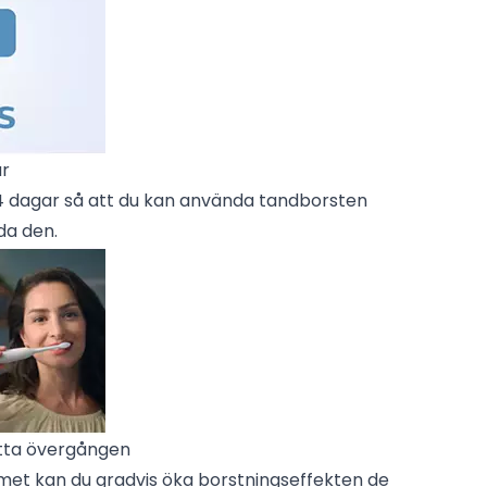
ar
l 14 dagar så att du kan använda tandborsten
da den.
ätta övergången
t kan du gradvis öka borstningseffekten de