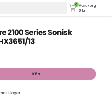
0
Varukorg
0 kr
re 2100 Series Sonisk
HX3651/13
Köp
inns i lager