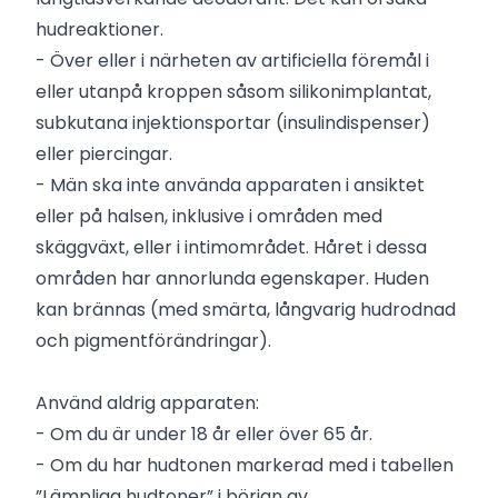
hudreaktioner.
- Över eller i närheten av artificiella föremål i
eller utanpå kroppen såsom silikonimplantat,
subkutana injektionsportar (insulindispenser)
eller piercingar.
- Män ska inte använda apparaten i ansiktet
eller på halsen, inklusive i områden med
skäggväxt, eller i intimområdet. Håret i dessa
områden har annorlunda egenskaper. Huden
kan brännas (med smärta, långvarig hudrodnad
och pigmentförändringar).
Använd aldrig apparaten:
- Om du är under 18 år eller över 65 år.
- Om du har hudtonen markerad med i tabellen
”Lämpliga hudtoner” i början av