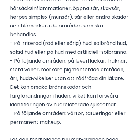
hårsäcksinflammationer, öppna sår, skavsår,
herpes simplex (munsår), sår eller andra skador
och blåmärken i de områden som ska
behandlas.
- På irriterad (röd eller sårig) hud, solbränd hud,
solad hud eller på hud med artificiell-solbränna.
- På följande områden: på leverfläckar, fräknar,
stora vener, mörkare pigmenterade områden,
ärr, hudavvikelser utan att rådfråga din läkare.
Det kan orsaka brännskador och
färgförändringar i huden, vilket kan försvåra
identifieringen av hudrelaterade sjukdomar.
- På följande områden: vårtor, tatueringar eller
permanent makeup.
Läs den medföljande bruksanvisningen noga