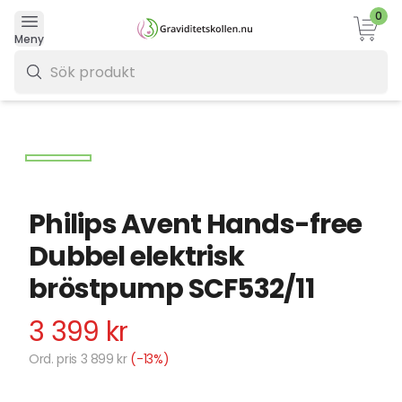
0
Varukor
Meny
0 kr
Philips Avent Hands-free
Dubbel elektrisk
bröstpump SCF532/11
3 399 kr
Ord. pris 3 899 kr
(-13%)