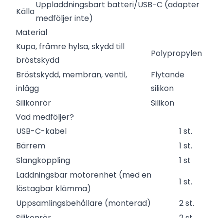
Uppladdningsbart batteri/USB-C (adapter
Källa
medföljer inte)
Material
Kupa, främre hylsa, skydd till
Polypropylen
bröstskydd
Bröstskydd, membran, ventil,
Flytande
inlägg
silikon
Silikonrör
Silikon
Vad medföljer?
USB-C-kabel
1 st.
Bärrem
1 st.
Slangkoppling
1 st
Laddningsbar motorenhet (med en
1 st.
löstagbar klämma)
Uppsamlingsbehållare (monterad)
2 st.
Silikonrör
2 st.