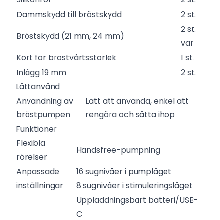
Dammskydd till bröstskydd
2 st.
2 st.
Bröstskydd (21 mm, 24 mm)
var
Kort för bröstvårtsstorlek
1 st.
Inlägg 19 mm
2 st.
Lättanvänd
Användning av
Lätt att använda, enkel att
bröstpumpen
rengöra och sätta ihop
Funktioner
Flexibla
Handsfree-pumpning
rörelser
Anpassade
16 sugnivåer i pumpläget
inställningar
8 sugnivåer i stimuleringsläget
Uppladdningsbart batteri/USB-
C