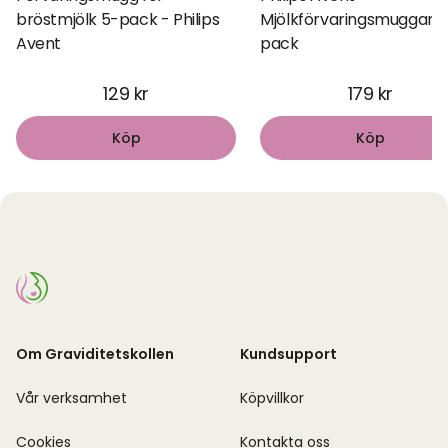
bröstmjölk 5-pack - Philips
Mjölkförvaringsmuggar 1
Avent
pack
129 kr
179 kr
Köp
Köp
Om Graviditetskollen
Kundsupport
Vår verksamhet
Köpvillkor
Cookies
Kontakta oss