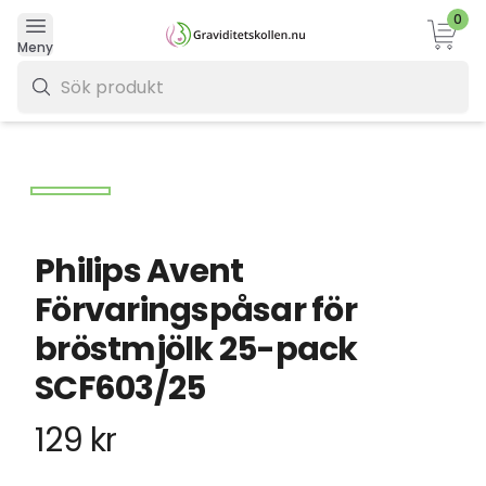
0
Varukor
Meny
0 kr
Philips Avent
Förvaringspåsar för
bröstmjölk 25-pack
SCF603/25
129 kr