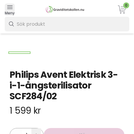
0
Varukor
Meny
0 kr
Philips Avent Elektrisk 3-
i-1-ångsterilisator
SCF284/02
1 599 kr