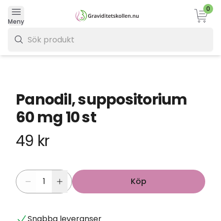
0
Varukor
Meny
0 kr
Panodil, suppositorium
60 mg 10 st
49 kr
Köp
Snabba leveranser