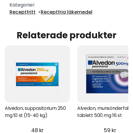
Kategorier:
Receptfritt
Receptfria läkemedel
Relaterade produkter
Alvedon, suppositorium 250
Alvedon, munsönderfall
mg 10 st (15-40 kg)
tablett 500 mg 16 st
48 kr
59 kr