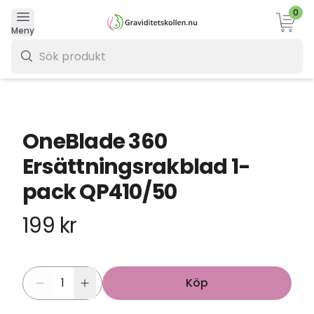
0
Varukor
Meny
0 kr
OneBlade 360
Ersättningsrakblad 1-
pack QP410/50
199 kr
Köp