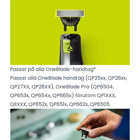
Passar på alla OneBlade-handtag*
Passar alla OneBlade handtag (QP25xx, QP26xx,
QP27XX, QP28XX), OneBlade Pro (QP6504,
QP653x, QP654x, QP665x) förutom QP1XXX,
QI1XXX, QP652x, QP651x, QP662x, QP6505