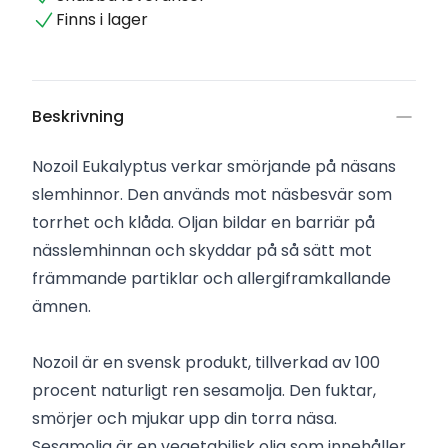
Finns i lager
Beskrivning
Nozoil Eukalyptus verkar smörjande på näsans
slemhinnor. Den används mot näsbesvär som
torrhet och klåda. Oljan bildar en barriär på
nässlemhinnan och skyddar på så sätt mot
främmande partiklar och allergiframkallande
ämnen.
Nozoil är en svensk produkt, tillverkad av 100
procent naturligt ren sesamolja. Den fuktar,
smörjer och mjukar upp din torra näsa.
Sesamolja är en vegetabilisk olja som innehåller