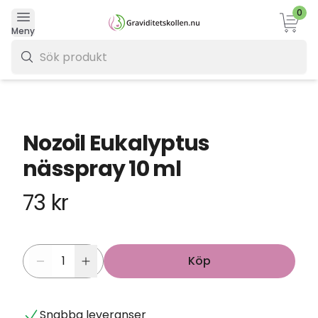
0
Varukor
Meny
0 kr
Nozoil Eukalyptus
nässpray 10 ml
73 kr
Köp
Snabba leveranser