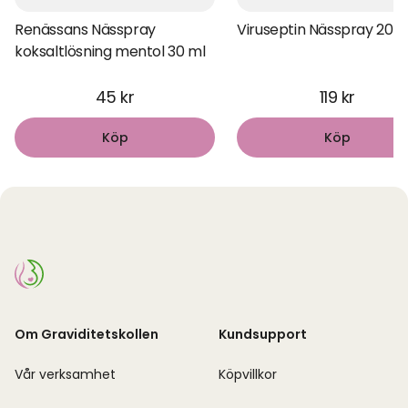
Renässans Nässpray
Viruseptin Nässpray 20 m
koksaltlösning mentol 30 ml
45 kr
119 kr
Köp
Köp
Om Graviditetskollen
Kundsupport
Vår verksamhet
Köpvillkor