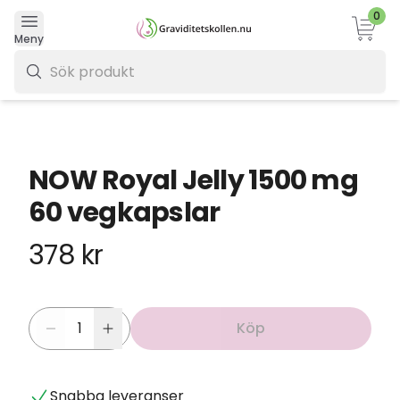
0
Varukor
Meny
0 kr
NOW Royal Jelly 1500 mg
60 vegkapslar
378 kr
Köp
Snabba leveranser