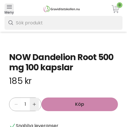
0
Varukor
Meny
0 kr
NOW Dandelion Root 500
mg 100 kapslar
185 kr
Köp
Snabba leveranser