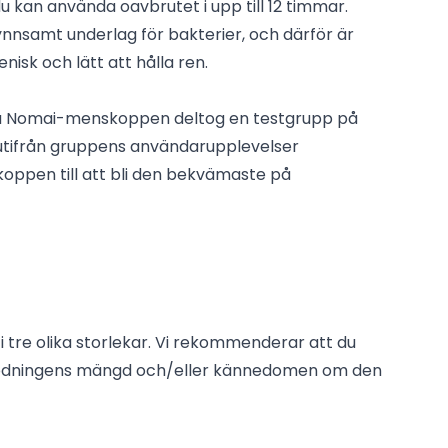
 kan använda oavbrutet i upp till 12 timmar.
gynnsamt underlag för bakterier, och därför är
sk och lätt att hålla ren.
la Nomai-menskoppen deltog en testgrupp på
utifrån gruppens användarupplevelser
ppen till att bli den bekvämaste på
tre olika storlekar. Vi rekommenderar att du
blödningens mängd och/eller kännedomen om den