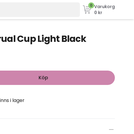
0
Varukorg
0 kr
al Cup Light Black
Köp
inns i lager