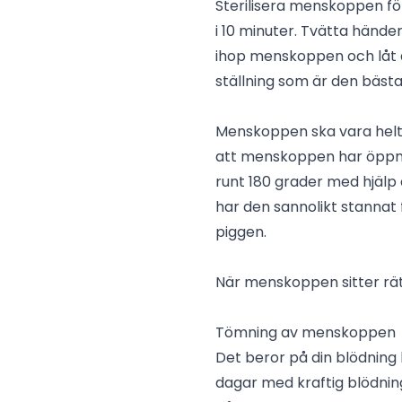
Sterilisera menskoppen f
i 10 minuter. Tvätta händ
ihop menskoppen och låt d
ställning som är den bästa 
Menskoppen ska vara helt 
att menskoppen har öppnat
runt 180 grader med hjäl
har den sannolikt stannat 
piggen.
När menskoppen sitter rätt
Tömning av menskoppen
Det beror på din blödnin
dagar med kraftig blödn