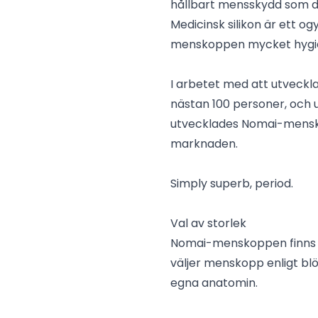
hållbart mensskydd som du
Medicinsk silikon är ett o
menskoppen mycket hygieni
I arbetet med att utveck
nästan 100 personer, och 
utvecklades Nomai-mensko
marknaden.
Simply superb, period.
Val av storlek
Nomai-menskoppen finns i 
väljer menskopp enligt 
egna anatomin.