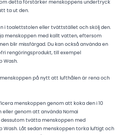
som detta förstärker menskoppens undertryck
tt ta ut den.
toalettstolen eller tvättstället och skölj den.
kölja menskoppen med kallt vatten, eftersom
onen blir missfärgad. Du kan också använda en
fri rengöringsprodukt, till exempel
up Wash.
n menskoppen på nytt att lufthålen är rena och
nficera menskoppen genom att koka den i 10
ten eller genom att använda Nomai
 kan dessutom tvätta menskoppen med
p Wash. Låt sedan menskoppen torka luftigt och