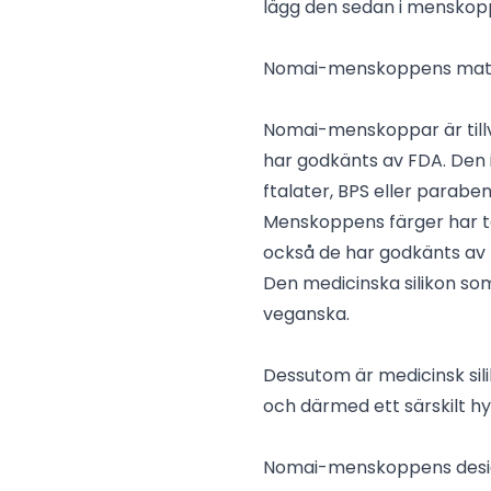
lägg den sedan i menskop
Nomai-menskoppens mate
Nomai-menskoppar är tillve
har godkänts av FDA. Den i
ftalater, BPS eller paraben
Menskoppens färger har te
också de har godkänts av 
Den medicinska silikon so
veganska.
Dessutom är medicinsk sil
och därmed ett särskilt hy
Nomai-menskoppens des