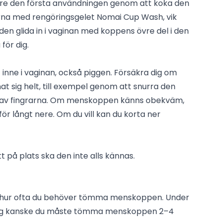
öre den första användningen genom att koka den
erna med rengöringsgelet Nomai Cup Wash, vik
en glida in i vaginan med koppens övre del i den
för dig.
inne i vaginan, också piggen. Försäkra dig om
 sig helt, till exempel genom att snurra den
p av fingrarna. Om menskoppen känns obekväm,
för långt nere. Om du vill kan du korta ner
 på plats ska den inte alls kännas.
g hur ofta du behöver tömma menskoppen. Under
ing kanske du måste tömma menskoppen 2–4