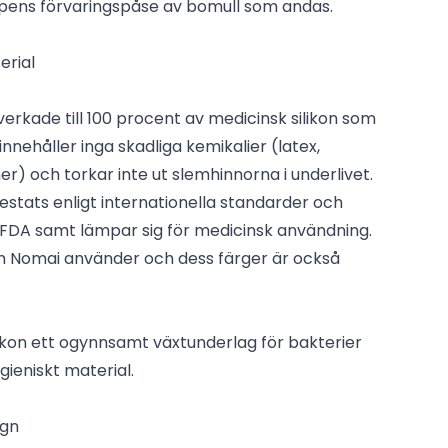
pens förvaringspåse av bomull som andas.
rial
rkade till 100 procent av medicinsk silikon som
nnehåller inga skadliga kemikalier (latex,
er) och torkar inte ut slemhinnorna i underlivet.
stats enligt internationella standarder och
FDA samt lämpar sig för medicinsk användning.
m Nomai använder och dess färger är också
ikon ett ogynnsamt växtunderlag för bakterier
gieniskt material.
ign