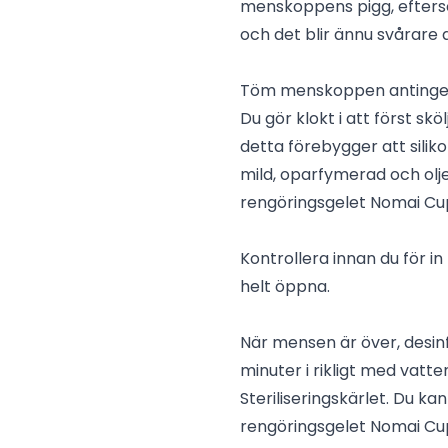
menskoppens pigg, efter
och det blir ännu svårare a
Töm menskoppen antingen i 
Du gör klokt i att först s
detta förebygger att silik
mild, oparfymerad och olje
rengöringsgelet Nomai C
Kontrollera innan du för i
helt öppna.
När mensen är över, desi
minuter i rikligt med vat
Steriliseringskärlet. Du
rengöringsgelet Nomai Cu