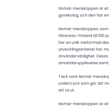
Nomai-menskoppen är ett 
gynekolog, och den har en
Nomai-menskoppen, som ha
tillverkas i Finland till 
har en unik vasformad desi
utvecklingsarbetet har ma
användarvänlighet. Dessa 
användarupplevelse samt l
Tack vare Nomai-menskopp
undertryck som gör att me
att ta ut.
Nomai-menskoppen är ett