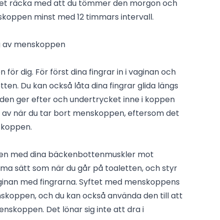
det räcka med att du tömmer den morgon och
skoppen minst med 12 timmars intervall.
ng av menskoppen
n för dig. För först dina fingrar in i vaginan och
en. Du kan också låta dina fingrar glida längs
den ger efter och undertrycket inne i koppen
a av när du tar bort menskoppen, eftersom det
t koppen.
en med dina bäckenbottenmuskler mot
a sätt som när du går på toaletten, och styr
aginan med fingrarna. Syftet med menskoppens
menskoppen, och du kan också använda den till att
menskoppen. Det lönar sig inte att dra i