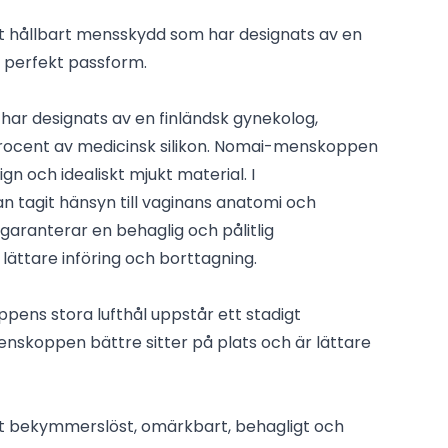
hållbart mensskydd som har designats av en
 perfekt passform.
r designats av en finländsk gynekolog,
100 procent av medicinsk silikon. Nomai-menskoppen
gn och idealiskt mjukt material. I
n tagit hänsyn till vaginans anatomi och
garanterar en behaglig och pålitlig
ättare införing och borttagning.
ens stora lufthål uppstår ett stadigt
nskoppen bättre sitter på plats och är lättare
 bekymmerslöst, omärkbart, behagligt och