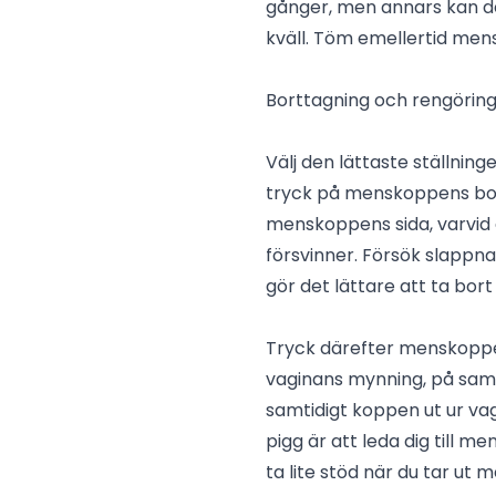
gånger, men annars kan 
kväll. Töm emellertid men
Borttagning och rengöri
Välj den lättaste ställninge
tryck på menskoppens bott
menskoppens sida, varvid 
försvinner. Försök slappn
gör det lättare att ta bor
Tryck därefter menskopp
vaginans mynning, på samm
samtidigt koppen ut ur v
pigg är att leda dig till 
ta lite stöd när du tar ut 