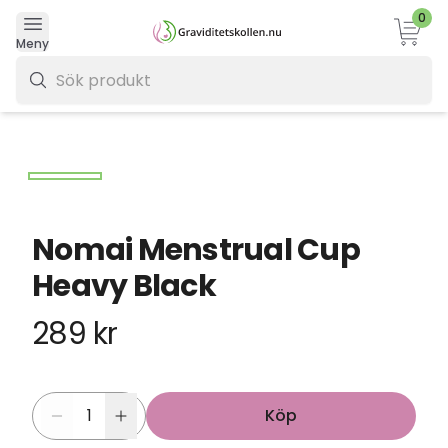
0
Varukor
Meny
0 kr
Nomai Menstrual Cup
Heavy Black
289 kr
Köp