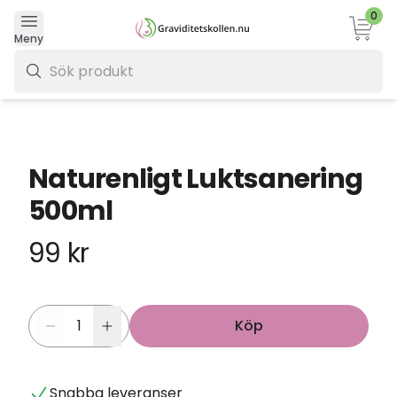
0
Varukor
Meny
0 kr
Naturenligt Luktsanering
500ml
99 kr
Köp
Snabba leveranser