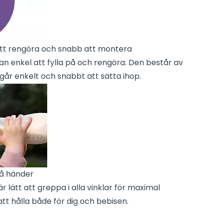
att rengöra och snabb att montera
kan enkel att fylla på och rengöra. Den består av
n går enkelt och snabbt att sätta ihop.
må händer
 lätt att greppa i alla vinklar för maximal
att hålla både för dig och bebisen.