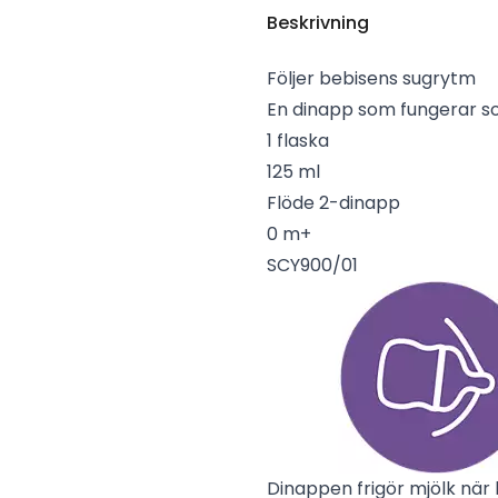
Beskrivning
Följer bebisens sugrytm
En dinapp som fungerar s
1 flaska
125 ml
Flöde 2-dinapp
0 m+
SCY900/01
Dinappen frigör mjölk när 