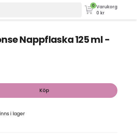
0
Varukorg
0 kr
nse Nappflaska 125 ml -
Köp
inns i lager