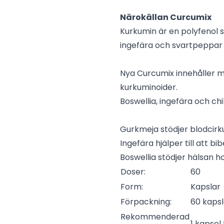
Närokällan Curcumix
Kurkumin är en polyfenol
ingefära och svartpeppar h
Nya Curcumix innehåller 
kurkuminoider.
Boswellia, ingefära och chil
Gurkmeja stödjer blodcirku
Ingefära hjälper till att bi
Boswellia stödjer hälsan h
Doser:
60
Form:
Kapslar
Förpackning:
60 kapsl
Rekommenderad
1 kapsel 