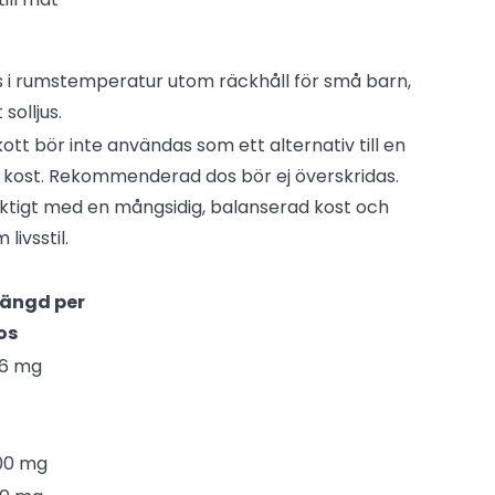
 i rumstemperatur utom räckhåll för små barn,
t solljus.
skott bör inte användas som ett alternativ till en
 kost. Rekommenderad dos bör ej överskridas.
iktigt med en mångsidig, balanserad kost och
livsstil.
ängd per
os
16 mg
00 mg