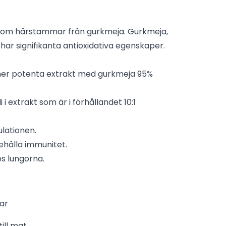
 som härstammar från gurkmeja. Gurkmeja,
ar signifikanta antioxidativa egenskaper.
mer potenta extrakt med gurkmeja 95%
i i extrakt som är i förhållandet 10:1
lationen.
behålla immunitet.
os lungorna.
ar
till mat