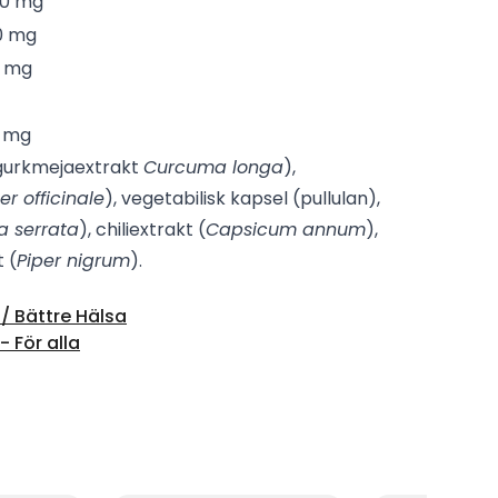
00 mg
0 mg
0 mg
9 mg
gurkmejaextrakt
Curcuma longa
),
er officinale
), vegetabilisk kapsel (pullulan),
a serrata
), chiliextrakt (
Capsicum annum
),
 (
Piper nigrum
).
/ Bättre Hälsa
 För alla