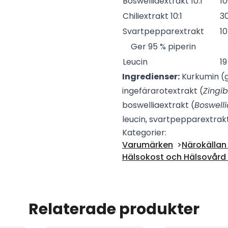
Boswelliaextrakt 10:1
1
Chiliextrakt 10:1
3
Svartpepparextrakt
1
Ger 95 % piperin
Leucin
1
Ingredienser:
Kurkumin (
ingefärarotextrakt (
Zingib
boswelliaextrakt (
Boswelli
leucin, svartpepparextrakt
Kategorier:
Varumärken
Närokällan 
Hälsokost och Hälsovård -
Relaterade produkter