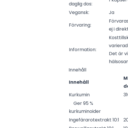
daglig dos:
Vegansk:
Ja
Förvaras
Förvaring:
ej i direk
Kosttill
varierad
Information:
Det är v
hälsosam 
Innehåll
M
Innehåll
d
Kurkumin
3
Ger 95 %
kurkuminoider
Ingefärarotextrakt 10:1
2