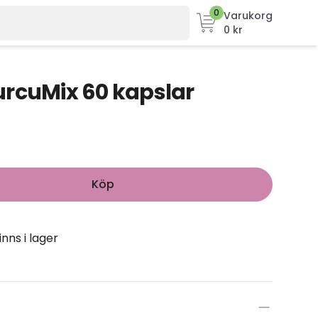
0
Varukorg
0 kr
urcuMix 60 kapslar
Köp
inns i lager