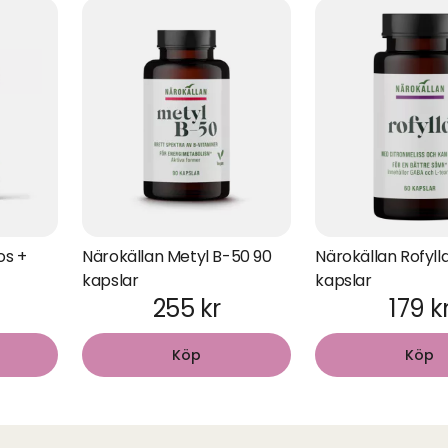
os +
Närokällan Metyl B-50 90
Närokällan Rofyll
kapslar
kapslar
255 kr
179 k
Köp
Köp