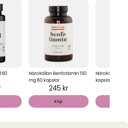
d 60
Närokällan Benfotiamin 150
Närokällan Tes
mg 60 kapslar
kapslar
r
245 kr
330
Köp
Kö