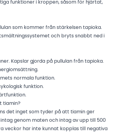
viktiga funktioner i kroppen, såsom för hjärtat,
llulan som kommer från stärkelsen tapioka.
smältningssystemet och bryts snabbt ned i
er. Kapslar gjorda på pullulan från tapioka.
energiomsättning.
temets normala funktion.
sykologisk funktion.
ärtfunktion.
t tiamin?
nns det inget som tyder på att tiamin ger
 intag genom maten och intag av upp till 500
ra veckor har inte kunnat kopplas till negativa