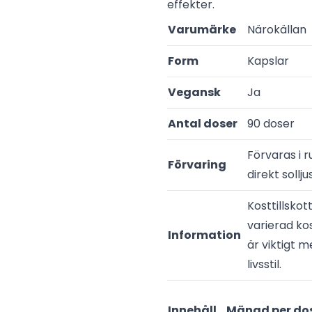
effekter.
Varumärke
Närokällan
Form
Kapslar
Vegansk
Ja
Antal doser
90 doser
Förvaras i 
Förvaring
direkt solljus
Kosttillskot
varierad ko
Information
är viktigt 
livsstil.
Innehåll
Mängd per do