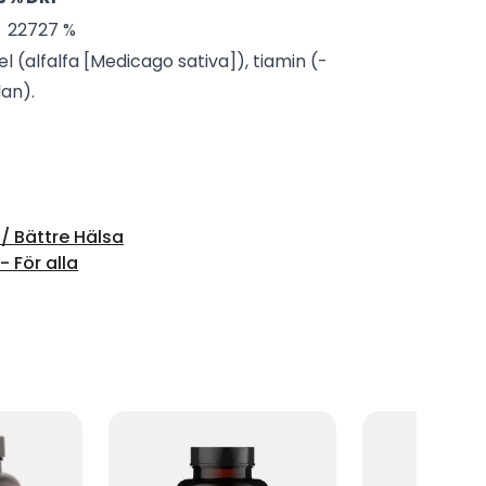
22727 %
l (alfalfa [Medicago sativa]), tiamin (-
lan).
/ Bättre Hälsa
 För alla