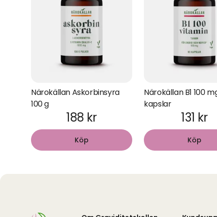
Närokällan Askorbinsyra
Närokällan B1 100 m
100 g
kapslar
188 kr
131 kr
Köp
Köp