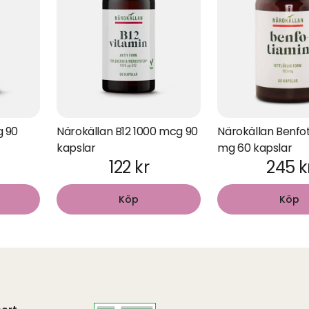
g 90
Närokällan B12 1000 mcg 90
Närokällan Benfot
kapslar
mg 60 kapslar
122 kr
245 k
Köp
Köp