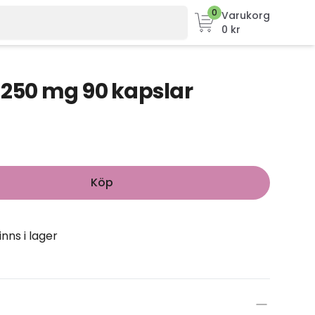
0
Varukorg
0 kr
 250 mg 90 kapslar
Köp
inns i lager