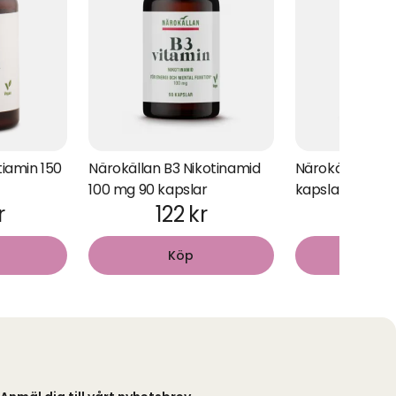
iamin 150
Närokällan B3 Nikotinamid
Närokällan A-v
100 mg 90 kapslar
kapslar
r
122 kr
141 
Köp
Kö