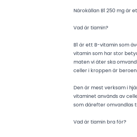
Närokällan B1 250 mg är ett
Vad är tiamin?
B1 är ett B-vitamin som äve
vitamin som har stor bety
maten vi äter ska omvandla
celler i kroppen är beroen
Den är mest verksam i hjä
vitaminet används av celle
som därefter omvandlas til
Vad är tiamin bra för?