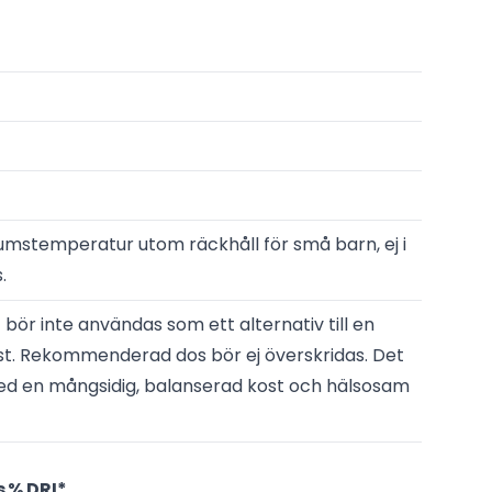
rumstemperatur utom räckhåll för små barn, ej i
.
t bör inte användas som ett alternativ till en
st. Rekommenderad dos bör ej överskridas. Det
med en mångsidig, balanserad kost och hälsosam
s
% DRI*