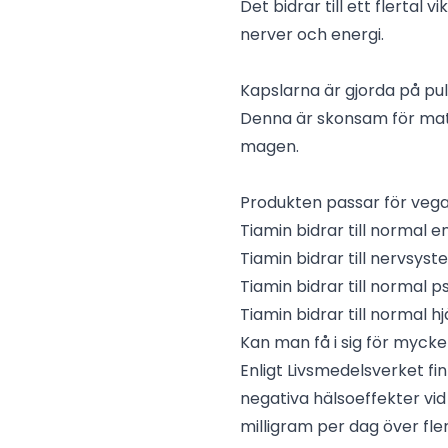
Det bidrar till ett flertal 
nerver och energi.
Kapslarna är gjorda på pu
Denna är skonsam för mat
magen.
Produkten passar för vegan
Tiamin bidrar till normal 
Tiamin bidrar till nervsys
Tiamin bidrar till normal p
Tiamin bidrar till normal hj
Kan man få i sig för mycke
Enligt Livsmedelsverket fi
negativa hälsoeffekter vid
milligram per dag över fle