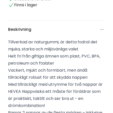
Finns i lager
Beskrivning
Tillverkad av naturgummi, är detta fodral det
mjuka, starka och miljövänliga valet
Helt fri från giftiga ämnen som plast, PVC, BPA,
petroleum och ftalater
Vackert, mjukt och formbart, men ändå
tillräckligt robust för att skydda nappen
Med tillräckligt med utrymme för två nappar är
HEVEA Nappväska ett måste för föräldrar som
är praktiskt, taktilt och ser bra ut - en
drömkombination!
Passar 2 nappar av de flesta märken – inklusive