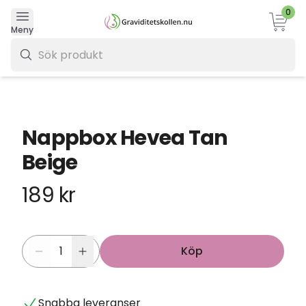
0
Varukor
Meny
0 kr
Nappbox Hevea Tan
Beige
189 kr
Köp
Snabba leveranser