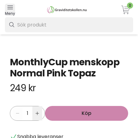
0
Varukor
Meny
0 kr
MonthlyCup menskopp
Normal Pink Topaz
249 kr
Köp
Snabba leveranser