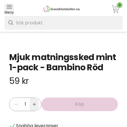
0
Varukor
Meny
0 kr
Mjuk matningssked mint
1-pack - Bambino Röd
59 kr
Köp
Snabba leveranser