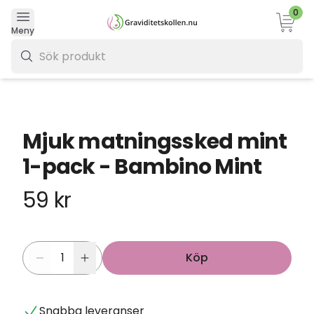
0
Varukor
Meny
0 kr
Mjuk matningssked mint
1-pack - Bambino Mint
59 kr
Köp
Snabba leveranser