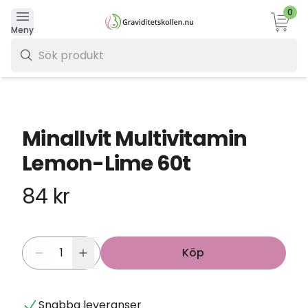
0
Varukor
Meny
0 kr
Minallvit Multivitamin
Lemon-Lime 60t
84 kr
Köp
Snabba leveranser