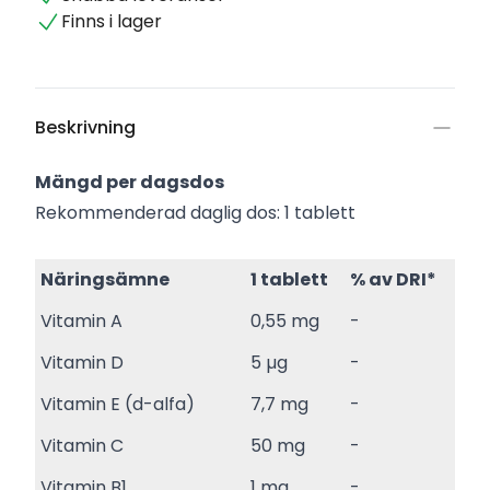
Finns i lager
Beskrivning
Mängd per dagsdos
Rekommenderad daglig dos: 1 tablett
Näringsämne
1 tablett
% av DRI*
Vitamin A
0,55 mg
-
Vitamin D
5 µg
-
Vitamin E (d-alfa)
7,7 mg
-
Vitamin C
50 mg
-
Vitamin B1
1 mg
-