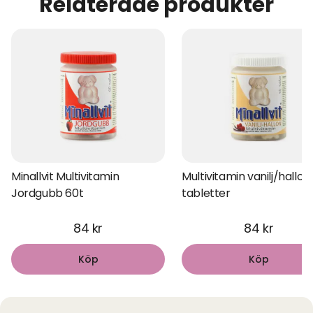
Relaterade produkter
Minallvit Multivitamin
Multivitamin vanilj/hallon
Jordgubb 60t
tabletter
84 kr
84 kr
Köp
Köp