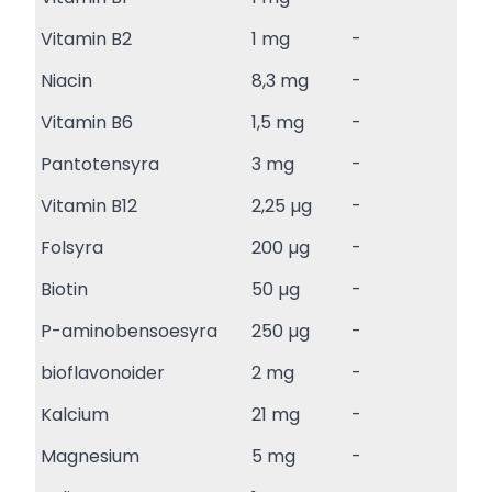
Vitamin B2
1 mg
-
Niacin
8,3 mg
-
Vitamin B6
1,5 mg
-
Pantotensyra
3 mg
-
Vitamin B12
2,25 µg
-
Folsyra
200 µg
-
Biotin
50 µg
-
P-aminobensoesyra
250 µg
-
bioflavonoider
2 mg
-
Kalcium
21 mg
-
Magnesium
5 mg
-