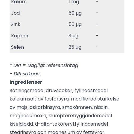
Kalium
1 mg
-
Jod
50 µg
-
Zink
50 µg
-
Koppar
3 µg
-
Selen
25 µg
-
* DRI = Dagligt referensintag
- DRI saknas
Ingredienser
Sötningsmedel druvsocker, fyllnadsmedel
kalciumsalt av fosforsyra, modifierad stärkelse
av majs, askorbinsyra, smakämnen, niacin,
magnesiumoxid, klumpförebyggandemedel
kiseldioxid, d-alfa-tokoferyl,fyllnadsmedel
stearinsyra och magnesium av fettsyror,