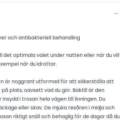
lver och antibakteriell behandling
 det optimala valet under natten eller när du vill
 exempel när du idrottar.
 är noggrant utformad för att säkerställa att
 på plats, oavsett vad du gör. Baktill är den
nsydd i trosan hela vägen till linningen. Du
läckage eller skav. De mjuka resåren i midja och
san riktigt snäll och behaglig för de dagar då du