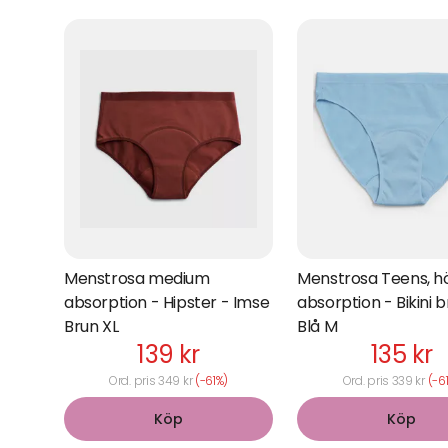
Menstrosa medium
Menstrosa Teens, h
absorption - Hipster - Imse
absorption - Bikini br
Brun XL
Blå M
139 kr
135 kr
Ord. pris 349 kr
(-61%)
Ord. pris 339 kr
(-6
Köp
Köp