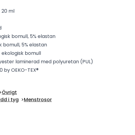
 20 ml
d
ogisk bomull, 5% elastan
sk bomull, 5% elastan
 ekologisk bomull
lyester laminerad med polyuretan (PUL)
100 by OEKO-TEX®
Övrigt
dd i tyg
Menstrosor