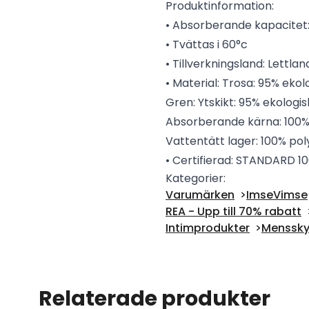
Produktinformation:
• Absorberande kapacitet:
• Tvättas i 60°c
• Tillverkningsland: Lettlan
• Material: Trosa: 95% ekol
Gren: Ytskikt: 95% ekologi
Absorberande kärna: 100%
Vattentätt lager: 100% po
• Certifierad: STANDARD 
Kategorier:
Varumärken
ImseVimse
REA - Upp till 70% rabatt
Intimprodukter
Menssky
Relaterade produkter