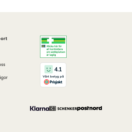
ort
oss
ågor