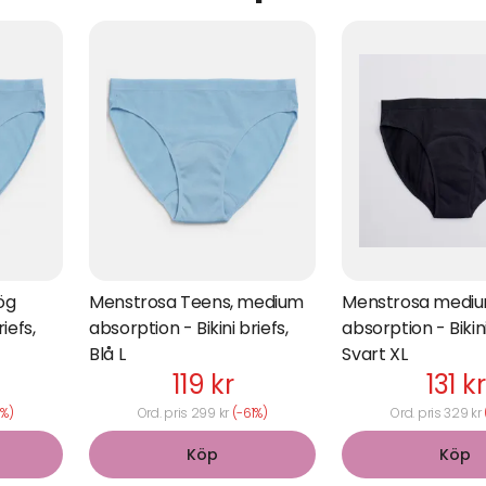
ög
Menstrosa Teens, medium
Menstrosa medi
iefs,
absorption - Bikini briefs,
absorption - Bikin
Blå L
Svart XL
119 kr
131 kr
1%)
Ord. pris 299 kr
(-61%)
Ord. pris 329 kr
Köp
Köp