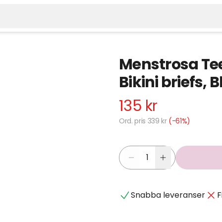
Menstrosa Tee
Bikini briefs, B
135 kr
Ord. pris 339 kr
(-61%)
Snabba leveranser
F