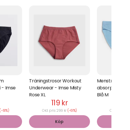
um
Träningstrosor Workout
Menstrosa Teen
i - Imse
Underwear - Imse Misty
absorption - Bik
Rose XL
Blå M
119 kr
119 
(-61%)
Ord. pris 299 kr
(-61%)
Ord. pris 29
Köp
Kö