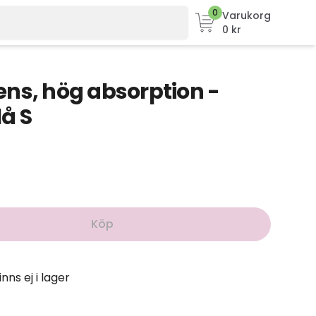
0
Varukorg
0 kr
ns, hög absorption -
lå S
Köp
inns ej i lager