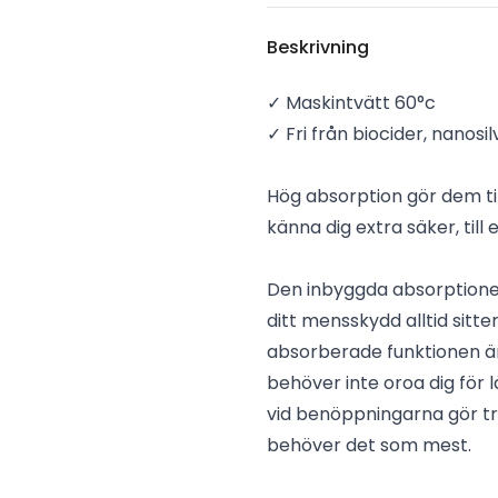
Beskrivning
✓ Maskintvätt 60°c
✓ Fri från biocider, nanosi
Hög absorption gör dem till
känna dig extra säker, till
Den inbyggda absorptionen
ditt mensskydd alltid sitter
absorberade funktionen är i
behöver inte oroa dig för 
vid benöppningarna gör tro
behöver det som mest.