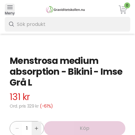
0
Varukor
Meny
0 kr
Menstrosa medium
absorption - Bikini - Imse
Grå L
131 kr
Ord. pris 329 kr
(-61%)
Köp