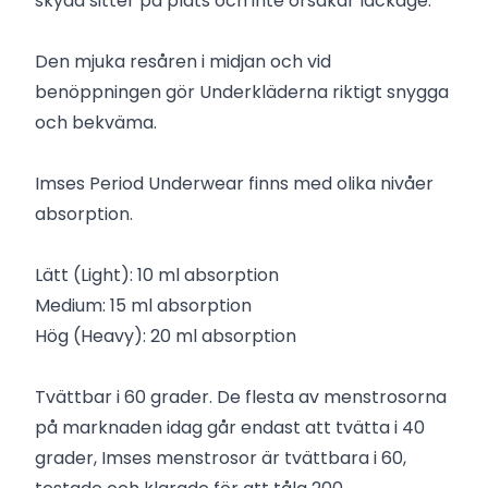
skydd sitter på plats och inte orsakar läckage.
Den mjuka resåren i midjan och vid
benöppningen gör Underkläderna riktigt snygga
och bekväma.
Imses Period Underwear finns med olika nivåer
absorption.
Lätt (Light): 10 ml absorption
Medium: 15 ml absorption
Hög (Heavy): 20 ml absorption
Tvättbar i 60 grader. De flesta av menstrosorna
på marknaden idag går endast att tvätta i 40
grader, Imses menstrosor är tvättbara i 60,