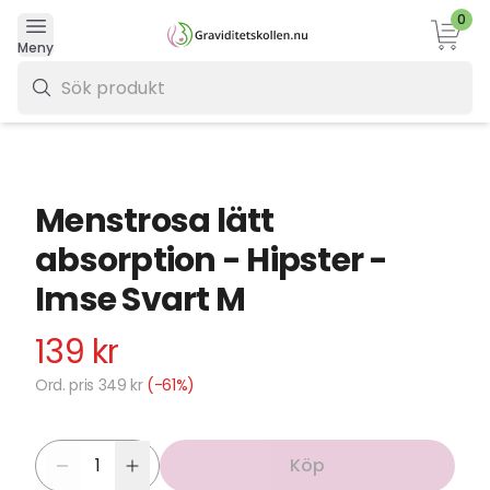
0
Varukor
Meny
0 kr
Menstrosa lätt
absorption - Hipster -
Imse Svart M
139 kr
Ord. pris 349 kr
(-61%)
Köp