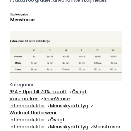
Tvätta i 60 grader, använd inte sköljmedel.
Kategorier:
REA - Upp till 70% rabatt
Övrigt
Varumärken
ImseVimse
Intimprodukter
Mensskydd i tyg
Workout Underwear
Intimprodukter
Övrigt
Intimprodukter
Mensskydd i tyg
Menstrosor