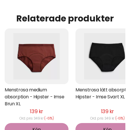
Relaterade produkter
Menstrosa medium
Menstrosa lätt absorptio
absorption - Hipster - Imse
Hipster - Imse Svart XL
Brun XL
139 kr
139 kr
Ord. pris 349 kr
(-61%)
Ord. pris 349 kr
(-61%)
Köp
Köp