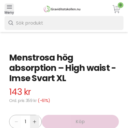
0
Varukor
Meny
0 kr
Menstrosa hög
absorption – High waist -
Imse Svart XL
143 kr
Ord. pris 359 kr
(-61%)
Köp