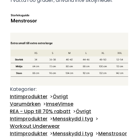
Tvätta i 60 grader, använd inte sköljmedel.
Kategorier:
Intimprodukter
Övrigt
Varumärken
ImseVimse
REA - Upp till 70% rabatt
Övrigt
Intimprodukter
Mensskydd i tyg
Workout Underwear
Intimprodukter
Mensskydd i tyg
Menstrosor