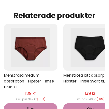
Relaterade produkter
Menstrosa medium
Menstrosa lätt absorptio
absorption - Hipster - Imse
Hipster - Imse Svart XL
Brun XL
139 kr
139 kr
Ord. pris 349 kr
(-61%)
Ord. pris 349 kr
(-61%)
Köp
Köp