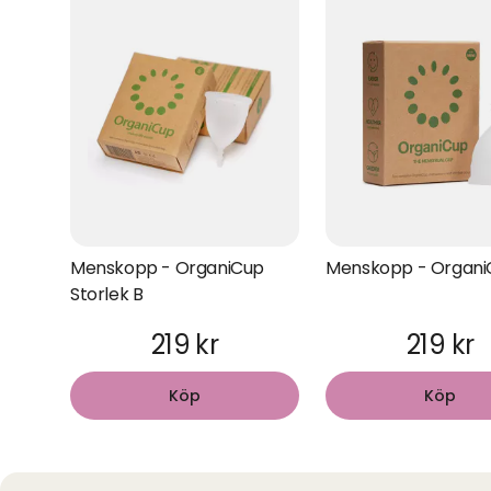
Menskopp - OrganiCup
Menskopp - OrganiC
Storlek B
219 kr
219 kr
Köp
Köp