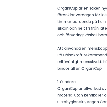
OrganiCup är en säker, h
förenklar vardagen för kvin
timmar beroende på hur rik
silikon och helt fri från l
och förvaringsväska i bomu
Att använda en menskopp ä
På Hälsokraft rekommende
miljövänligt mensskydd. H
bindor till en OrganiCup.
1. Sundare
OrganiCup är tillverkad av 
material utan kemikalier oc
ultrahygieniskt, Vegan Cert