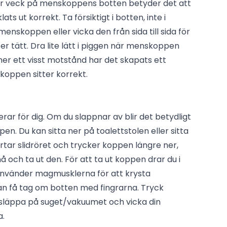
er veck på menskoppens botten betyder det att
s ut korrekt. Ta försiktigt i botten, inte i
enskoppen eller vicka den från sida till sida för
ter tätt. Dra lite lätt i piggen när menskoppen
ner ett visst motstånd har det skapats ett
 koppen sitter korrekt.
rar för dig. Om du slappnar av blir det betydligt
en. Du kan sitta ner på toalettstolen eller sitta
tar slidröret och trycker koppen längre ner,
nå och ta ut den. För att ta ut koppen drar du i
använder magmusklerna för att krysta
kan få tag om botten med fingrarna. Tryck
tt släppa på suget/vakuumet och vicka din
a.