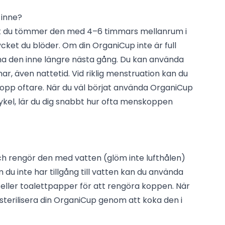
 inne?
 du tömmer den med 4–6 timmars mellanrum i
cket du blöder. Om din OrganiCup inte är full
ha den inne längre nästa gång. Du kan använda
mar, även nattetid. Vid riklig menstruation kan du
p oftare. När du väl börjat använda OrganiCup
ykel, lär du dig snabbt hur ofta menskoppen
h rengör den med vatten (glöm inte lufthålen)
 du inte har tillgång till vatten kan du använda
eller toalettpapper för att rengöra koppen. När
terilisera din OrganiCup genom att koka den i