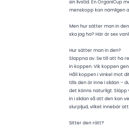
sin livstid. En OrganiCup m
menskopp kan nämligen anv
Men hur sätter man in den? 
ska jag ha? Här är sex vanl
Hur sätter man in den?
Slappna av. Se till att ha 
in koppen. Vik koppen geno
Håll koppen i vinkel mot di
tills den är inne i slidan 
det känns naturligt. Släp
in i slidan så att den kan v
slurpljud, vilket innebär 
Sitter den rätt?