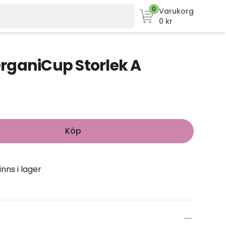
0
Varukorg
0 kr
rganiCup Storlek A
Köp
inns i lager