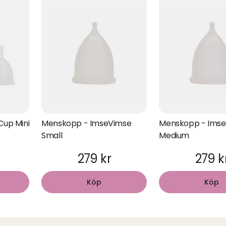
up Mini
Menskopp - ImseVimse
Menskopp - Ims
Small
Medium
279 kr
279 k
Köp
Köp