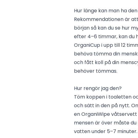
Hur länge kan man ha den
Rekommendationen är att
början så kan du se hur my
efter 4–6 timmar, kan du 
OrganiCup i upp till 12 tim
behöva tömma din menskop
och fått koll på din mensc
behöver tömmas.
Hur rengör jag den?
Töm koppen i toaletten oc
och sätt in den på nytt. Om
en OrganiWipe våtservett 
mensen är över måste du s
vatten under 5–7 minuter.