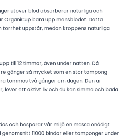
er utöver blod absorberar naturliga och
ar OrganiCup bara upp mensblodet. Detta
och torrhet uppstår, medan kroppens naturliga
 upp till 12 timmar, även under natten. Då
re gånger så mycket som en stor tampong
ara tömmas två gånger om dagen. Den är
r, lever ett aktivt liv och du kan simma och bada
as och besparar vår miljö en massa onödigt
r i genomsnitt 11000 bindor eller tamponger under