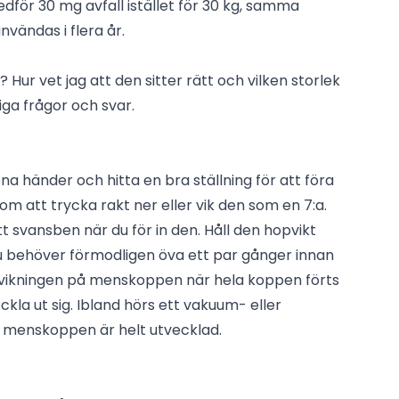
edför 30 mg avfall istället för 30 kg, samma
ändas i flera år.
Hur vet jag att den sitter rätt och vilken storlek
iga frågor och svar.
rena händer och hitta en bra ställning för att föra
m att trycka rakt ner eller vik den som en 7:a.
tt svansben när du för in den. Håll den hopvikt
– du behöver förmodligen öva ett par gånger innan
p vikningen på menskoppen när hela koppen förts
eckla ut sig. Ibland hörs ett vakuum- eller
att menskoppen är helt utvecklad.