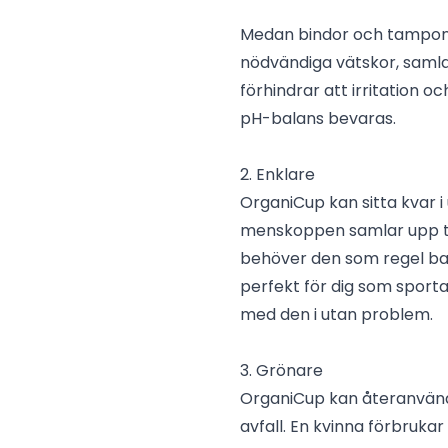
Medan bindor och tampong
nödvändiga vätskor, saml
förhindrar att irritation 
pH-balans bevaras.
2. Enklare
OrganiCup kan sitta kvar i
menskoppen samlar upp t
behöver den som regel b
perfekt för dig som sporta
med den i utan problem.
3. Grönare
OrganiCup kan återanvänd
avfall. En kvinna förbruka