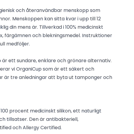
ygienisk och återanvändbar menskopp som
nor. Menskoppen kan sitta kvar i upp till 12
lig din mens är. Tillverkad i 100% medicinskt
atex, färgämnen och blekningsmedel. Instruktioner
ll medföljer.
r ett sundare, enklare och grönare alternativ.
rar vi OrganiCup som är ett säkert och
är är tre anledningar att byta ut tamponger och
100 procent medicinskt silikon, ett naturligt
h tillsatser. Den är antibakteriell,
ified och Allergy Certified.