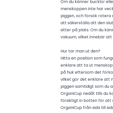
Om du känner bucklor ell
menskoppen inte har vecklat
piggen, och försök rotera m
att säkerställa att den slu
sitter på plats. Om du kän
vakuum, vilket innebär att
Hur tar man ut den?
Hitta en position som funge
enklare att ta ut menskopp
på huk eftersom det förkor
vilket gör det enklare att 
piggen samtidigt som du 
OrganiCup nedåt tills du 
försiktigt in botten för a
OrganiCup från sida till sid