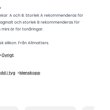
?
lekar: A och B. Storlek A rekommenderas för
 vaginalt och storlek B rekommenderas för
mini är för tonåringar.
k silikon. Från Allmatters.
Övrigt
dd i tyg
Menskopp