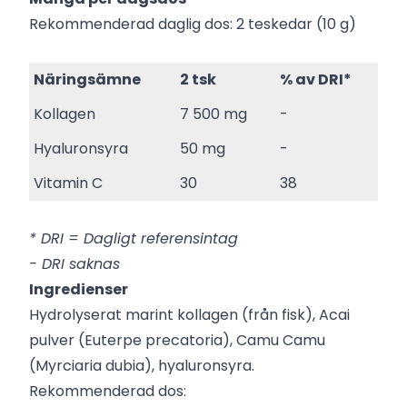
Rekommenderad daglig dos: 2 teskedar (10 g)
Näringsämne
2 tsk
% av DRI*
Kollagen
7 500 mg
-
Hyaluronsyra
50 mg
-
Vitamin C
30
38
* DRI = Dagligt referensintag
- DRI saknas
Ingredienser
Hydrolyserat marint kollagen (från fisk), Acai
pulver (Euterpe precatoria), Camu Camu
(Myrciaria dubia), hyaluronsyra.
Rekommenderad dos: