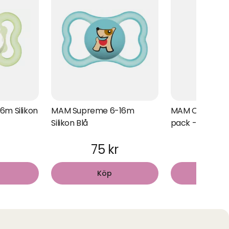
m Silikon
MAM Supreme 6-16m
MAM Original N
Silikon Blå
pack - 0-6 må
75 kr
109
Köp
Kö