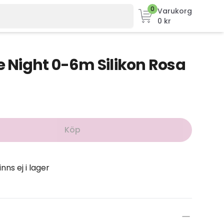
0
Varukorg
0 kr
Night 0-6m Silikon Rosa
Köp
inns ej i lager