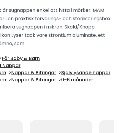
p är sugnappen enkel att hitta i mörker. MAM
r i en praktisk förvarings- och steriliseringsbox
rilisera sugnappen i mikron. Sköld/Knopp:
likon Lyser tack vare strontium aluminate, ett
 ämne, som
För Baby & Barn
 Nappar
arn
Nappar & Bitringar
Självlysande nappar
arn
Nappar & Bitringar
0-6 månader