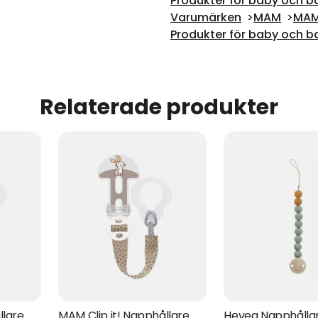
Produkter för baby och b
Varumärken
MAM
MAM
Produkter för baby och b
Relaterade produkter
llare
MAM Clip it! Napphållare
Hevea Napphålla