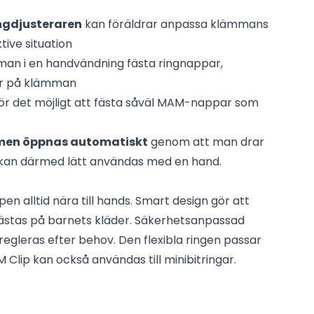
ngdjusteraren
kan föräldrar anpassa klämmans
ktive situation
 man i en handvändning fästa ringnappar,
mer på klämman
r det möjligt att fästa såväl MAM-nappar som
men öppnas automatiskt
genom att man drar
h kan därmed lätt användas med en hand.
en alltid nära till hands. Smart design gör att
ästas på barnets kläder. Säkerhetsanpassad
egleras efter behov. Den flexibla ringen passar
Clip kan också användas till minibitringar.