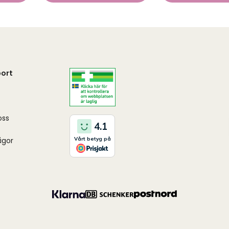
ort
oss
ågor