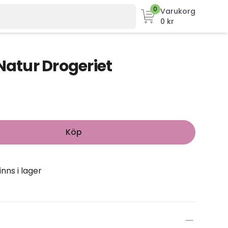
0
Varukorg
0 kr
Natur Drogeriet
Köp
inns i lager