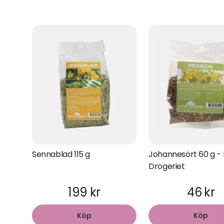
Sennablad 115 g
Johannesört 60 g - 
Drogeriet
199 kr
46 kr
Köp
Köp