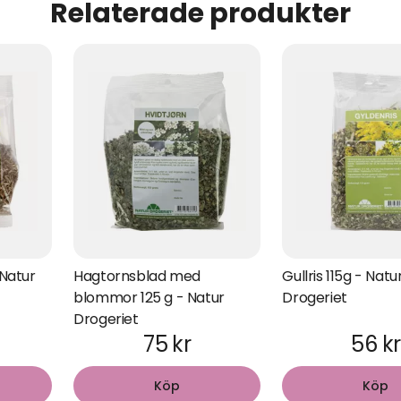
Relaterade produkter
Natur
Hagtornsblad med
Gullris 115g - Natu
blommor 125 g - Natur
Drogeriet
Drogeriet
75 kr
56 kr
Köp
Köp