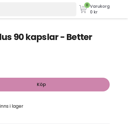
0
Varukorg
0 kr
s 90 kapslar - Better
Köp
inns i lager