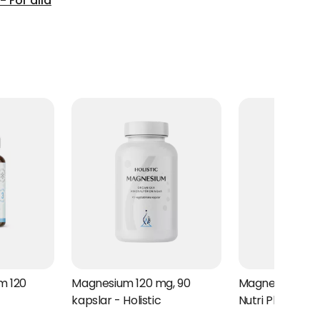
 För alla
m 120
Magnesium 120 mg, 90
Magnesium 60 
kapslar - Holistic
Nutri Pharma