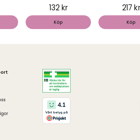
132 kr
217 k
Köp
Köp
ort
oss
ågor