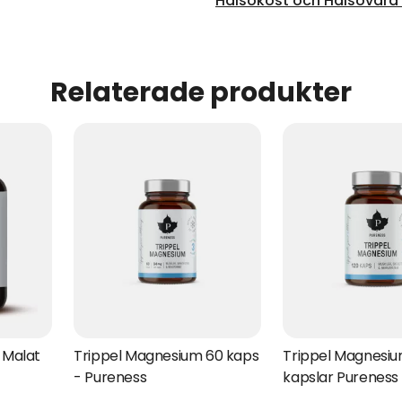
Hälsokost och Hälsovård -
Relaterade produkter
 Malat
Trippel Magnesium 60 kaps
Trippel Magnesiu
- Pureness
kapslar Pureness