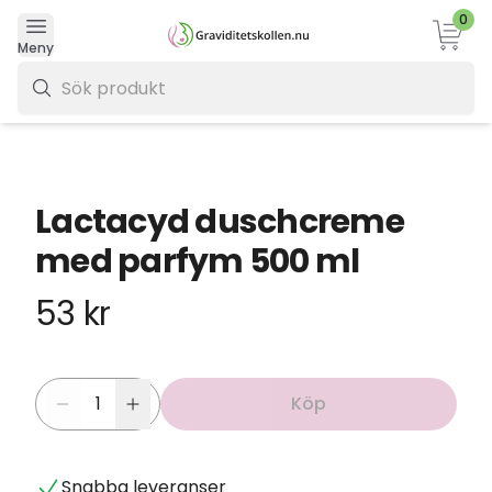
0
Varukor
Meny
0 kr
Lactacyd duschcreme
med parfym 500 ml
53 kr
Köp
Snabba leveranser