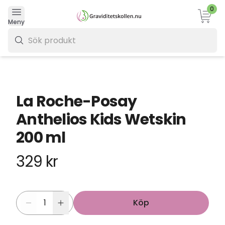
0
Varukor
Meny
0 kr
La Roche-Posay
Anthelios Kids Wetskin
200 ml
329 kr
Köp