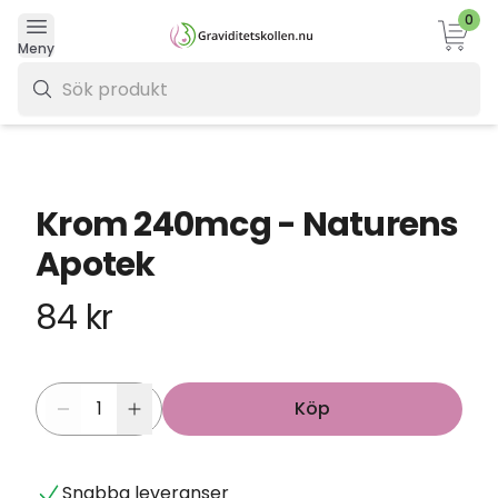
0
Varukor
Meny
0 kr
Krom 240mcg - Naturens
Apotek
84 kr
Köp
Snabba leveranser