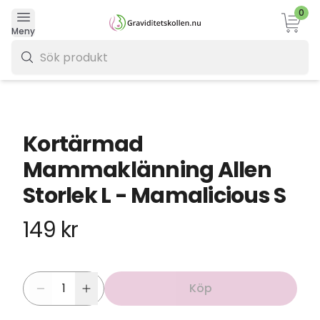
0
Varukor
Meny
0 kr
Kortärmad
Mammaklänning Allen
Storlek L - Mamalicious S
149 kr
Köp