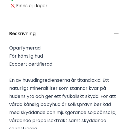
Finns ej i lager
Beskrivning
Oparfymerad
För känslig hud
Ecocert certifierad
En av huvudingredienserna är titandioxid. Ett
naturligt mineralfilter som stannar kvar på
hudens yta och ger ett fysikaliskt skydd. För att
vårda känslig babyhud är solksprayn berikad
med skyddande och mjukgörande sojabönsolja,
vårdande propolisextrakt samt skyddande
solrosfröolja.