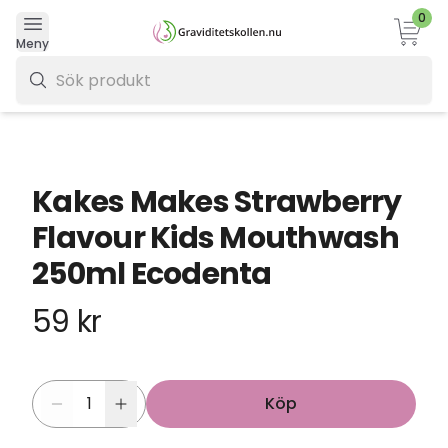
0
Varukor
Meny
0 kr
Kakes Makes Strawberry
Flavour Kids Mouthwash
250ml Ecodenta
59 kr
Köp