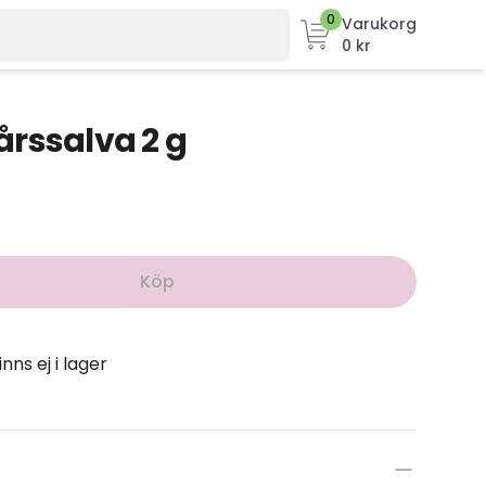
0
Varukorg
0 kr
rssalva 2 g
Köp
inns ej i lager