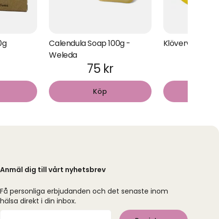
0g
Calendula Soap 100g -
Klövervaselin
Weleda
75 kr
25 
Köp
Kö
Anmäl dig till vårt nyhetsbrev
Få personliga erbjudanden och det senaste inom
hälsa direkt i din inbox.
Mejladress