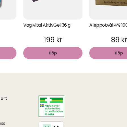
VagiVital AktivGel 36 g
Aleppotvål 4% 10
199 kr
89 kr
Köp
Köp
ort
oss