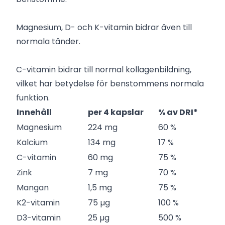
Magnesium, D- och K-vitamin bidrar även till
normala tänder.
C-vitamin bidrar till normal kollagenbildning,
vilket har betydelse för benstommens normala
funktion.
Innehåll
per 4 kapslar
% av DRI*
Magnesium
224 mg
60 %
Kalcium
134 mg
17 %
C-vitamin
60 mg
75 %
Zink
7 mg
70 %
Mangan
1,5 mg
75 %
K2-vitamin
75 µg
100 %
D3-vitamin
25 µg
500 %