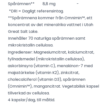
Spårämnen**
8,8 mg
-
*DRI = Dagligt referensintag.
**Spårämnena kommer från Omnimin™, ett
koncentrat av det mineralrika vattnet i Utah
Great Salt Lake.
Innehåller 70 naturliga spårämnen samt
mikrokristallin cellulosa.
Ingredienser: Magnesiumcitrat, kalciumcitrat,
fyllnadsmedel (mikrokristallin cellulosa),
askorbinsyra (vitamin C), menakinon-7 med
majsstärkelse (vitamin K2), zinkcitrat,
cholecalciferol (vitamin D3), spårämnen
(Omnimin™), mangancitrat. Vegetabilisk kapsel
tillverkad av cellulosa.
4 kapslar/dag, till måltid.