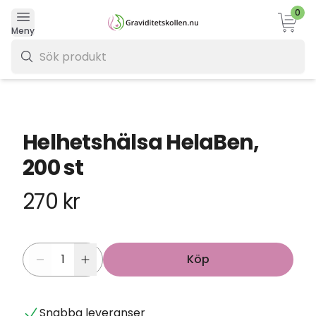
0
Varukor
Meny
0 kr
Helhetshälsa HelaBen,
200 st
270 kr
Köp
Snabba leveranser