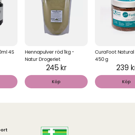
00ml 4S
Hennapulver röd 1kg -
CuraFoot Natural
Natur Drogeriet
450 g
245 kr
239 k
Köp
Köp
ort