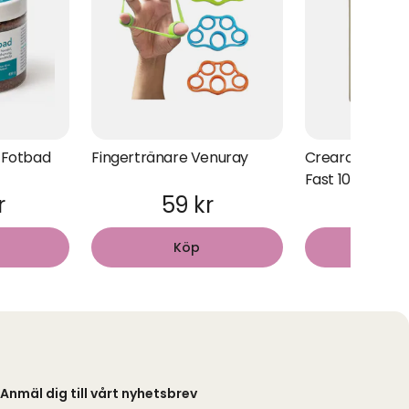
 Fotbad
Fingertränare Venuray
Crearome She
Fast 100g EKO
r
59 kr
79 
Köp
Kö
Anmäl dig till vårt nyhetsbrev