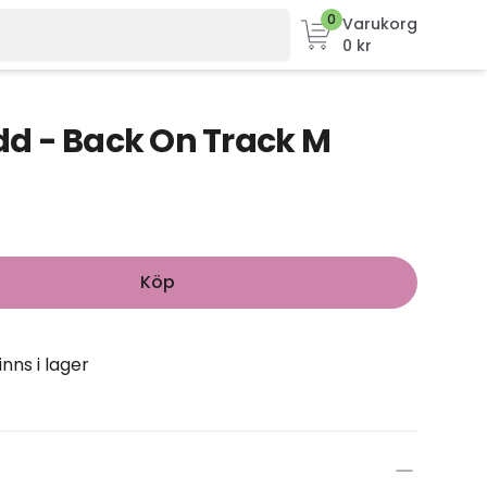
0
Varukorg
0 kr
d - Back On Track M
Köp
inns i lager