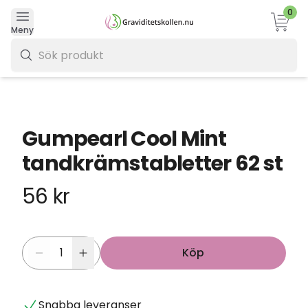
0
Varukor
Meny
0 kr
Gumpearl Cool Mint
tandkrämstabletter 62 st
56 kr
Köp
Snabba leveranser