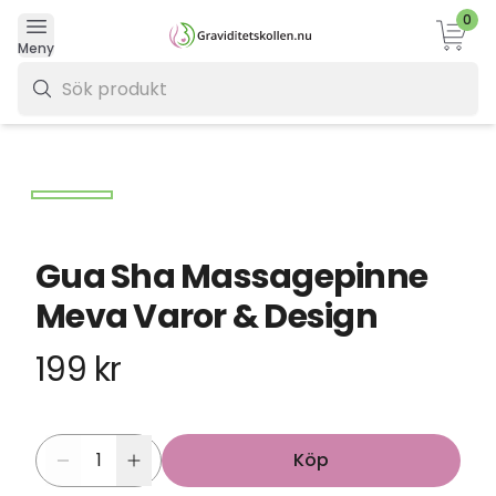
0
Varukor
Meny
0 kr
Gua Sha Massagepinne
Meva Varor & Design
199 kr
Köp