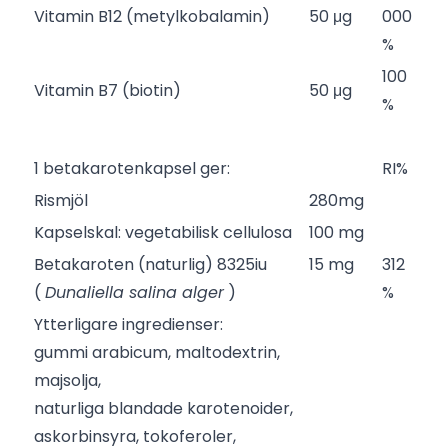
Vitamin B12 (metylkobalamin)
50 μg
000
%
100
Vitamin B7 (biotin)
50 μg
%
1 betakarotenkapsel ger:
RI%
Rismjöl
280mg
Kapselskal: vegetabilisk cellulosa
100 mg
Betakaroten (naturlig) 8325iu
15 mg
312
(
Dunaliella salina alger
)
%
Ytterligare ingredienser:
gummi arabicum, maltodextrin,
majsolja,
naturliga blandade karotenoider,
askorbinsyra, tokoferoler,