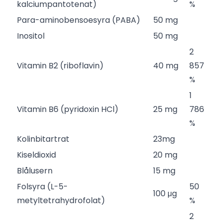
kalciumpantotenat)
%
Para-aminobensoesyra (PABA)
50 mg
Inositol
50 mg
2
Vitamin B2 (riboflavin)
40 mg
857
%
1
Vitamin B6 (pyridoxin HCl)
25 mg
786
%
Kolinbitartrat
23mg
Kiseldioxid
20 mg
Blålusern
15 mg
Folsyra (L-5-
50
100 μg
metyltetrahydrofolat)
%
2