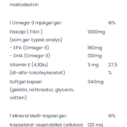
maltodextrin
1 Omega-3 mjukgel ger:
RI%
Fiskolja ( FISH )
1000mg
(som ger typisk analys)
- EPA (Omega-3)
180mg
- DHA (Omega-3)
120mg
Vitamin E (4,92iu)
3 mg
27,5
(dl-alfa-tokofeylacetat)
%
Softgel kapsel
340mg
(gelatin, nötkreatur, glycerin,
vatten)
1 Mineral Multi-kapsel ger:
RI%
Kapselskal: vegetabilisk cellulosa
120 mg