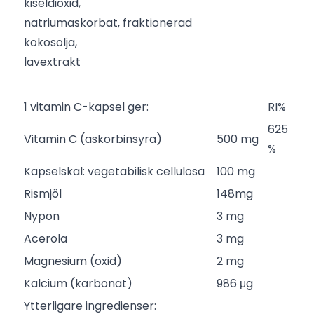
kiseldioxid,
natriumaskorbat, fraktionerad
kokosolja,
lavextrakt
1 vitamin C-kapsel ger:
RI%
625
Vitamin C (askorbinsyra)
500 mg
%
Kapselskal: vegetabilisk cellulosa
100 mg
Rismjöl
148mg
Nypon
3 mg
Acerola
3 mg
Magnesium (oxid)
2 mg
Kalcium (karbonat)
986 μg
Ytterligare ingredienser: