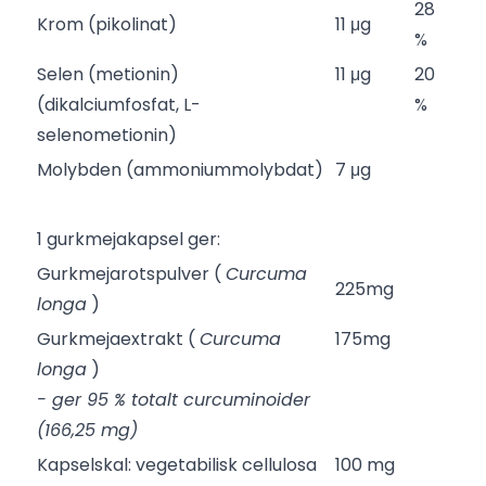
28
Krom (pikolinat)
11 μg
%
Selen (metionin)
11 μg
20
(dikalciumfosfat, L-
%
selenometionin)
Molybden (ammoniummolybdat)
7 μg
1 gurkmejakapsel ger:
Gurkmejarotspulver (
Curcuma
225mg
longa
)
Gurkmejaextrakt (
Curcuma
175mg
longa
)
- ger 95 % totalt curcuminoider
(166,25 mg)
Kapselskal: vegetabilisk cellulosa
100 mg