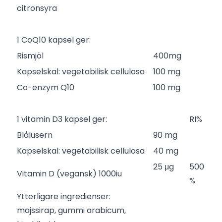
citronsyra
1 CoQ10 kapsel ger:
Rismjöl
400mg
Kapselskal: vegetabilisk cellulosa
100 mg
Co-enzym Q10
100 mg
1 vitamin D3 kapsel ger:
RI%
Blålusern
90 mg
Kapselskal: vegetabilisk cellulosa
40 mg
25 μg
500
Vitamin D (vegansk) 1000iu
%
Ytterligare ingredienser:
majssirap, gummi arabicum,