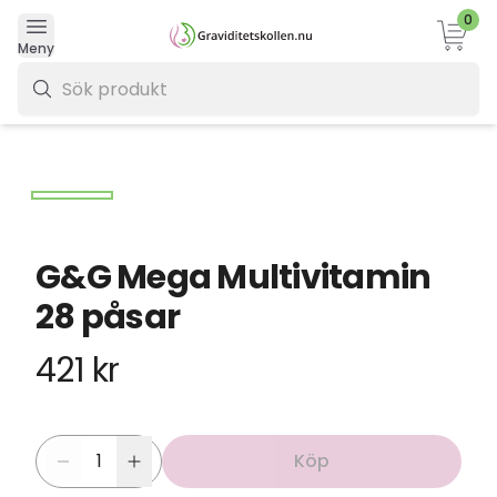
0
Varukor
Meny
0 kr
G&G Mega Multivitamin
28 påsar
421 kr
Köp