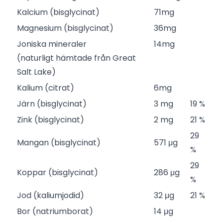
Kalcium (bisglycinat)
71mg
Magnesium (bisglycinat)
36mg
Joniska mineraler
14mg
(naturligt hämtade från Great
Salt Lake)
Kalium (citrat)
6mg
Järn (bisglycinat)
3 mg
19 %
Zink (bisglycinat)
2 mg
21 %
29
Mangan (bisglycinat)
571 μg
%
29
Koppar (bisglycinat)
286 μg
%
Jod (kaliumjodid)
32 μg
21 %
Bor (natriumborat)
14 μg