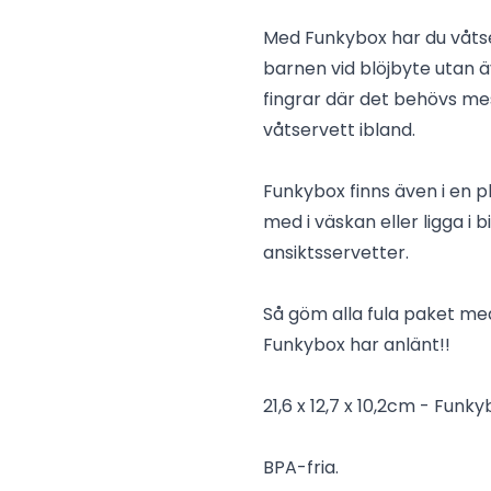
Med Funkybox har du våtser
barnen vid blöjbyte utan 
fingrar där det behövs me
våtservett ibland.
Funkybox finns även i en p
med i väskan eller ligga i 
ansiktsservetter.
Så göm alla fula paket med
Funkybox har anlänt!!
21,6 x 12,7 x 10,2cm - Funk
BPA-fria.