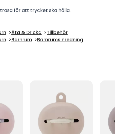
rasa för att trycket ska hålla.
arn
Äta & Dricka
Tillbehör
arn
Barnrum
Barnrumsinredning