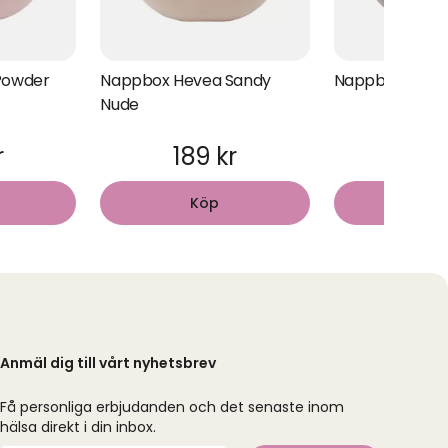
Powder
Nappbox Hevea Sandy
Nappbox Hevea
Nude
r
189 kr
189
Köp
Kö
Anmäl dig till vårt nyhetsbrev
Få personliga erbjudanden och det senaste inom
hälsa direkt i din inbox.