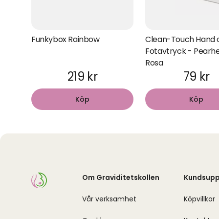
Funkybox Rainbow
Clean-Touch Hand 
Fotavtryck - Pearh
Rosa
219 kr
79 kr
Köp
Köp
Om Graviditetskollen
Kundsupp
Vår verksamhet
Köpvillkor