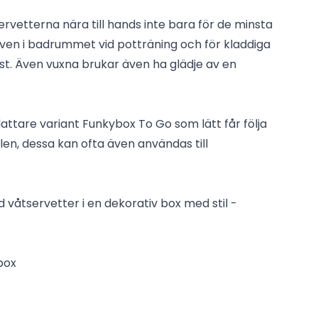
vetterna nära till hands inte bara för de minsta
även i badrummet vid potträning och för kladdiga
st. Även vuxna brukar även ha glädje av en
lattare variant Funkybox To Go som lätt får följa
bilen, dessa kan ofta även användas till
 våtservetter i en dekorativ box med stil -
ybox