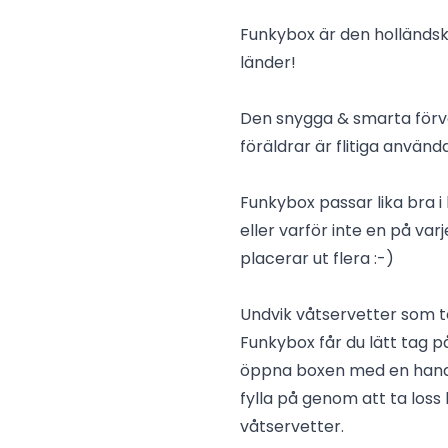
Funkybox är den holländsk
länder!
Den snygga & smarta förva
föräldrar är flitiga använd
Funkybox passar lika br
eller varför inte en på va
placerar ut flera :-)
Undvik våtservetter som t
Funkybox får du lätt tag 
öppna boxen med en hand 
fylla på genom att ta loss 
våtservetter.