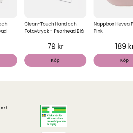
och
Clean-Touch Hand och
Nappbox Hevea 
ead
Fotavtryck - Pearhead Blå
Pink
79 kr
189 k
Köp
Köp
ort