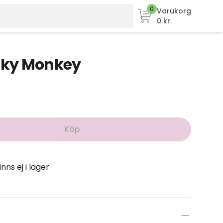
0
Varukorg
0 kr
nky Monkey
Köp
inns ej i lager