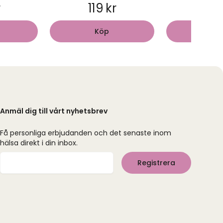
r
119 kr
69 
Köp
Kö
Anmäl dig till vårt nyhetsbrev
Få personliga erbjudanden och det senaste inom
hälsa direkt i din inbox.
Mejladress
Registrera