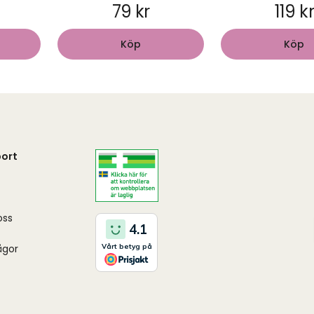
79 kr
119 k
Köp
Köp
ort
oss
ågor