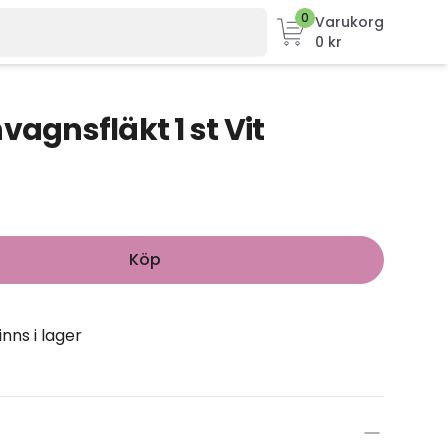
0
Varukorg
0 kr
vagnsfläkt 1 st Vit
Köp
inns i lager